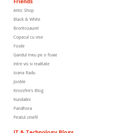
Friends
Antic Shop
Black & White
Brontozaurel
Copacul cu vise
Fosile
Gandul meu pe o foaie
Intre vis si realitate
Ioana Radu
Jooble
Krossfire’s Blog
Kundalini
Pandhora
Piratul cinefil
IT & Technology Blogs