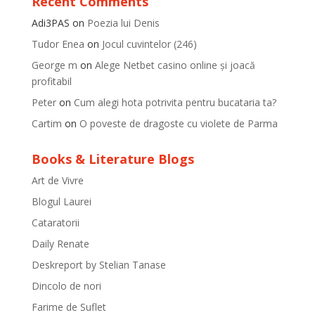
Recent Comments
Adi3PAS
on
Poezia lui Denis
Tudor Enea
on
Jocul cuvintelor (246)
George m
on
Alege Netbet casino online și joacă
profitabil
Peter
on
Cum alegi hota potrivita pentru bucataria ta?
Cartim
on
O poveste de dragoste cu violete de Parma
Books & Literature Blogs
Art de Vivre
Blogul Laurei
Cataratorii
Daily Renate
Deskreport by Stelian Tanase
Dincolo de nori
Farime de Suflet