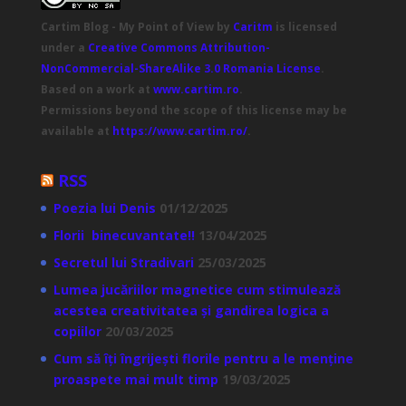
Cartim Blog - My Point of View
by
Caritm
is licensed
under a
Creative Commons Attribution-
NonCommercial-ShareAlike 3.0 Romania License
.
Based on a work at
www.cartim.ro
.
Permissions beyond the scope of this license may be
available at
https://www.cartim.ro/
.
RSS
Poezia lui Denis
01/12/2025
Florii binecuvantate!!
13/04/2025
Secretul lui Stradivari
25/03/2025
Lumea jucăriilor magnetice cum stimulează
acestea creativitatea și gandirea logica a
copiilor
20/03/2025
Cum să îți îngrijești florile pentru a le menține
proaspete mai mult timp
19/03/2025