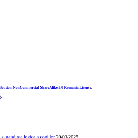
ibution-NonCommercial-ShareAlike 3.0 Romania License
.
/
.
și gandirea logica a copiilor
20/03/2025