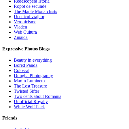
Redescopera Istoria
Ropot de secunde
The Maple Monarchists
Ucenicul vrajitor
Veronicisme
Vladen
Web Cultura
Zinaida
Expressive Photos Blogs
Beauty in everything
Bored Panda
Colossal
Dungha Photography
Martin Lumineux
The Lost Treasure
Twisted Sifter
Two cents about Romania
Unofficial Royalty
White Wolf Pack
Friends