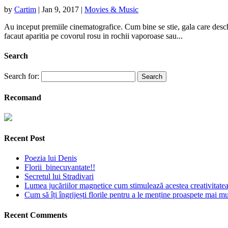
by
Cartim
|
Jan 9, 2017
|
Movies & Music
Au inceput premiile cinematografice. Cum bine se stie, gala care desch
facaut aparitia pe covorul rosu in rochii vaporoase sau...
Search
Search for:
Recomand
Recent Post
Poezia lui Denis
Florii binecuvantate!!
Secretul lui Stradivari
Lumea jucăriilor magnetice cum stimulează acestea creativitatea 
Cum să îți îngrijești florile pentru a le menține proaspete mai mu
Recent Comments