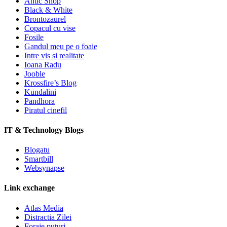
Antic Shop
Black & White
Brontozaurel
Copacul cu vise
Fosile
Gandul meu pe o foaie
Intre vis si realitate
Ioana Radu
Jooble
Krossfire’s Blog
Kundalini
Pandhora
Piratul cinefil
IT & Technology Blogs
Blogatu
Smartbill
Websynapse
Link exchange
Atlas Media
Distractia Zilei
Foraje puturi