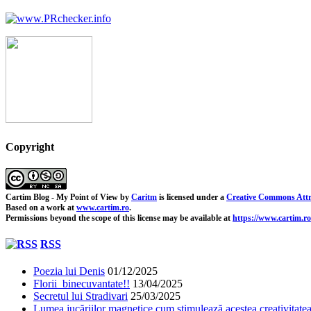
Copyright
Cartim Blog - My Point of View
by
Caritm
is licensed under a
Creative Commons Attr
Based on a work at
www.cartim.ro
.
Permissions beyond the scope of this license may be available at
https://www.cartim.ro
RSS
Poezia lui Denis
01/12/2025
Florii binecuvantate!!
13/04/2025
Secretul lui Stradivari
25/03/2025
Lumea jucăriilor magnetice cum stimulează acestea creativitatea 