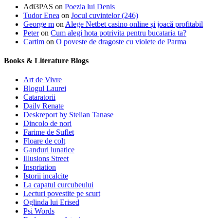
Adi3PAS
on
Poezia lui Denis
Tudor Enea
on
Jocul cuvintelor (246)
George m
on
Alege Netbet casino online și joacă profitabil
Peter
on
Cum alegi hota potrivita pentru bucataria ta?
Cartim
on
O poveste de dragoste cu violete de Parma
Books & Literature Blogs
Art de Vivre
Blogul Laurei
Cataratorii
Daily Renate
Deskreport by Stelian Tanase
Dincolo de nori
Farime de Suflet
Floare de colt
Ganduri lunatice
Illusions Street
Inspriation
Istorii incalcite
La capatul curcubeului
Lecturi povestite pe scurt
Oglinda lui Erised
Psi Words