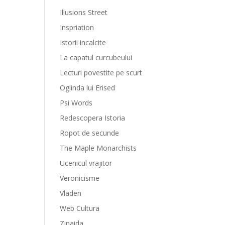
Illusions Street
Inspriation
Istorii incalcite
La capatul curcubeului
Lecturi povestite pe scurt
Oglinda lui Erised
Psi Words
Redescopera Istoria
Ropot de secunde
The Maple Monarchists
Ucenicul vrajitor
Veronicisme
Vladen
Web Cultura
Zinaida