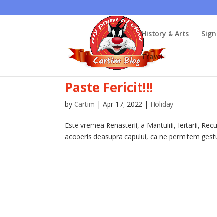
History & Arts
Sign
Travel
Paste Fericit!!!
by
Cartim
|
Apr 17, 2022
|
Holiday
Este vremea Renasterii, a Mantuirii, Iertarii, Re
acoperis deasupra capului, ca ne permitem gesturi