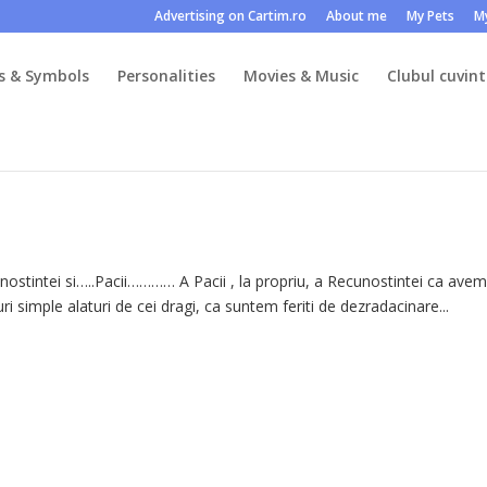
Advertising on Cartim.ro
About me
My Pets
M
s & Symbols
Personalities
Movies & Music
Clubul cuvint
cunostintei si…..Pacii………… A Pacii , la propriu, a Recunostintei ca ave
 simple alaturi de cei dragi, ca suntem feriti de dezradacinare...