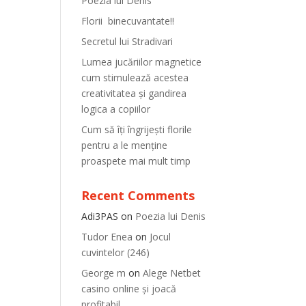
Poezia lui Denis
Florii binecuvantate!!
Secretul lui Stradivari
Lumea jucăriilor magnetice
cum stimulează acestea
creativitatea și gandirea
logica a copiilor
Cum să îți îngrijești florile
pentru a le menține
proaspete mai mult timp
Recent Comments
Adi3PAS
on
Poezia lui Denis
Tudor Enea
on
Jocul
cuvintelor (246)
George m
on
Alege Netbet
casino online și joacă
profitabil