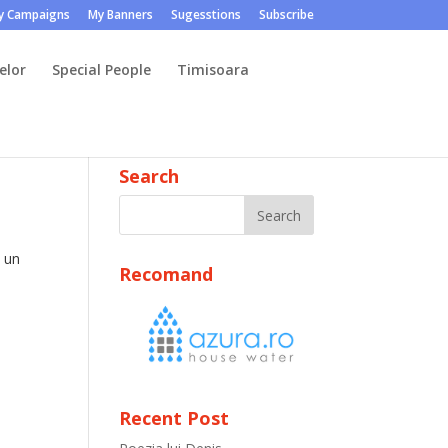
y Campaigns
My Banners
Sugesstions
Subscribe
elor
Special People
Timisoara
Search
m un
Recomand
Recent Post