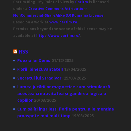
Cartim Blog - My Point of View
by
Caritm
is licensed
under a
Creative Commons Attribution-
NonCommercial-ShareAlike 3.0 Romania License
.
Based on a work at
www.cartim.ro
.
Permissions beyond the scope of this license may be
available at
https://www.cartim.ro/
.
RSS
Poezia lui Denis
01/12/2025
Florii binecuvantate!!
13/04/2025
Secretul lui Stradivari
25/03/2025
Lumea jucăriilor magnetice cum stimulează
acestea creativitatea și gandirea logica a
copiilor
20/03/2025
Cum să îți îngrijești florile pentru a le menține
proaspete mai mult timp
19/03/2025