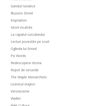
Ganduri lunatice
Illusions Street
Inspriation
Istorii incalcite
La capatul curcubeului
Lecturi povestite pe scurt
Oglinda lui Erised
Psi Words
Redescopera Istoria
Ropot de secunde
The Maple Monarchists
Ucenicul vrajitor
Veronicisme
Vladen
Web Cultura