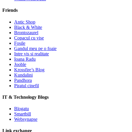
Friends
Antic Shop
Black & White
Brontozaurel
Copacul cu vise
Fosile
Gandul meu pe o foaie
Intre vis si realitate
Ioana Radu
Jooble
Krossfire’s Blog
Kundalini
Pandhora
Piratul cinefil
IT & Technology Blogs
Blogatu
Smartbill
Websynapse
Link exchange