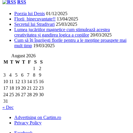
RSS
Poezia lui Denis
01/12/2025
Florii binecuvantate!!
13/04/2025
Secretul lui Stradivari
25/03/2025
Lumea jucăriilor magnetice cum stimulează acestea
creativitatea și gandirea logica a copiilor
20/03/2025
Cum să îți îngrijești florile pentru a le menține proaspete mai
mult timp
19/03/2025
August 2026
M
T
W
T
F
S
S
1
2
3
4
5
6
7
8
9
10
11
12
13
14
15
16
17
18
19
20
21
22
23
24
25
26
27
28
29
30
31
« Dec
Advertising on Cartim.ro
Privacy Policy
Facebook