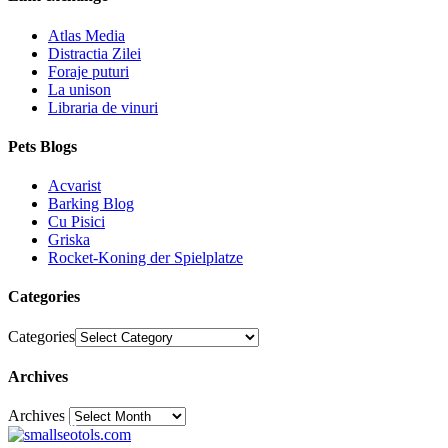
Atlas Media
Distractia Zilei
Foraje puturi
La unison
Libraria de vinuri
Pets Blogs
Acvarist
Barking Blog
Cu Pisici
Griska
Rocket-Koning der Spielplatze
Categories
Categories
Archives
Archives
30