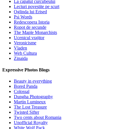
La capatul curcubeului
Lecturi povestite pe scurt
Oglinda lui Erised
Psi Words
Redescopera Istoria
Ropot de secunde
The Maple Monarchists
Ucenicul vrajitor
Veronicisme
Vladen
Web Cultura
Zinaida
Expressive Photos Blogs
Beauty in everything
Bored Panda
Colossal
Dungha Photography
Martin Lumineux
The Lost Treasure
Twisted Sifter
Two cents about Romania
Unofficial Royalty
White Wolf Pack