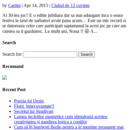
by
Cartim
|
Apr 14, 2015
|
Clubul de 12 cuvinte
Al 30-lea joc? E o editie jubiliara dar sa mai adaugam inca o seara
festiva la sirul de sarbatori avute pana acum… Este un mic record si
se datoreaza celor care participati saptamanal la acest joc pe care am
cinstea sa il gazduiesc. La multi ani, Noua !! 😛 A...
Search
Search for:
Recomand
Recent Post
Poezia lui Denis
Florii binecuvantate!!
Secretul lui Stradivari
Lumea jucăriilor magnetice cum stimulează acestea
creativitatea și gandirea logica a copiilor
Cum să îți îngrijești florile pentru a le menține proaspete mai