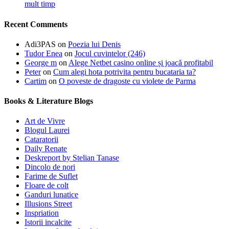
mult timp
Recent Comments
Adi3PAS
on
Poezia lui Denis
Tudor Enea
on
Jocul cuvintelor (246)
George m
on
Alege Netbet casino online și joacă profitabil
Peter
on
Cum alegi hota potrivita pentru bucataria ta?
Cartim
on
O poveste de dragoste cu violete de Parma
Books & Literature Blogs
Art de Vivre
Blogul Laurei
Cataratorii
Daily Renate
Deskreport by Stelian Tanase
Dincolo de nori
Farime de Suflet
Floare de colt
Ganduri lunatice
Illusions Street
Inspriation
Istorii incalcite