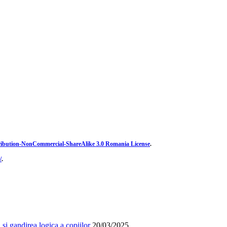
ibution-NonCommercial-ShareAlike 3.0 Romania License
.
/
.
și gandirea logica a copiilor
20/03/2025