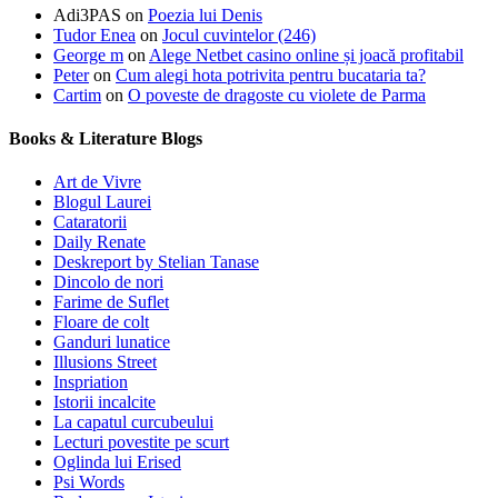
Adi3PAS
on
Poezia lui Denis
Tudor Enea
on
Jocul cuvintelor (246)
George m
on
Alege Netbet casino online și joacă profitabil
Peter
on
Cum alegi hota potrivita pentru bucataria ta?
Cartim
on
O poveste de dragoste cu violete de Parma
Books & Literature Blogs
Art de Vivre
Blogul Laurei
Cataratorii
Daily Renate
Deskreport by Stelian Tanase
Dincolo de nori
Farime de Suflet
Floare de colt
Ganduri lunatice
Illusions Street
Inspriation
Istorii incalcite
La capatul curcubeului
Lecturi povestite pe scurt
Oglinda lui Erised
Psi Words