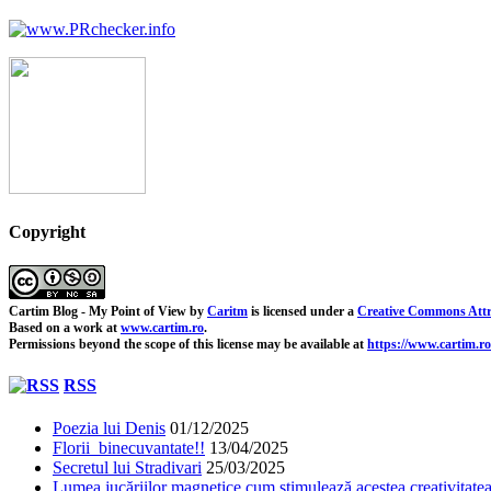
Copyright
Cartim Blog - My Point of View
by
Caritm
is licensed under a
Creative Commons Attr
Based on a work at
www.cartim.ro
.
Permissions beyond the scope of this license may be available at
https://www.cartim.ro
RSS
Poezia lui Denis
01/12/2025
Florii binecuvantate!!
13/04/2025
Secretul lui Stradivari
25/03/2025
Lumea jucăriilor magnetice cum stimulează acestea creativitatea 