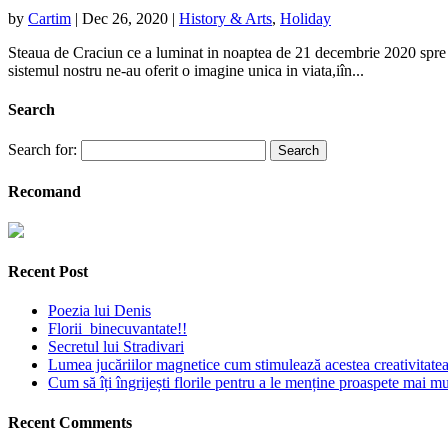
by
Cartim
|
Dec 26, 2020
|
History & Arts
,
Holiday
Steaua de Craciun ce a luminat in noaptea de 21 decembrie 2020 spre 2
sistemul nostru ne-au oferit o imagine unica in viata,iîn...
Search
Search for:
Recomand
Recent Post
Poezia lui Denis
Florii binecuvantate!!
Secretul lui Stradivari
Lumea jucăriilor magnetice cum stimulează acestea creativitatea 
Cum să îți îngrijești florile pentru a le menține proaspete mai mu
Recent Comments