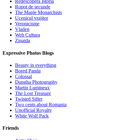
Redescopera Istoria
Ropot de secunde
The Maple Monarchists
Ucenicul vrajitor
Veronicisme
Vladen
Web Cultura
Zinaida
Expressive Photos Blogs
Beauty in everything
Bored Panda
Colossal
Dungha Photography
Martin Lumineux
The Lost Treasure
Twisted Sifter
Two cents about Romania
Unofficial Royalty
White Wolf Pack
Friends