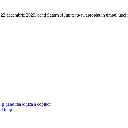
2 decembrie 2020, cand Saturn si Jupiter s­-au apropiat in timpul unei
și gandirea logica a copiilor
lt timp