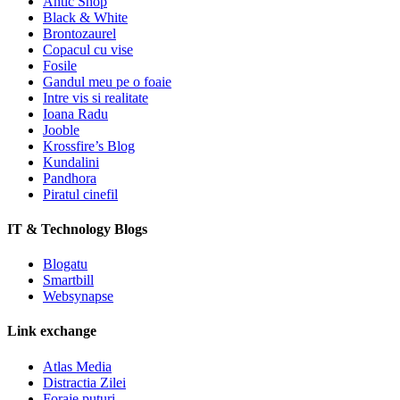
Antic Shop
Black & White
Brontozaurel
Copacul cu vise
Fosile
Gandul meu pe o foaie
Intre vis si realitate
Ioana Radu
Jooble
Krossfire’s Blog
Kundalini
Pandhora
Piratul cinefil
IT & Technology Blogs
Blogatu
Smartbill
Websynapse
Link exchange
Atlas Media
Distractia Zilei
Foraje puturi