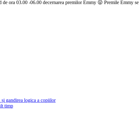
e ora 03.00 -06.00 decernarea premilor Emmy 😛 Premile Emmy se acord
și gandirea logica a copiilor
lt timp