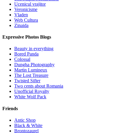
Ucenicul vrajitor
Veronicisme
Vladen
Web Cultura
Zinaida
Expressive Photos Blogs
Beauty in everything
Bored Panda
Colossal
Dungha Photography
Martin Lumineux
The Lost Treasure
Twisted Sifter
Two cents about Romania
Unofficial Royalty
White Wolf Pack
Friends
Antic Shop
Black & White
Brontozaurel