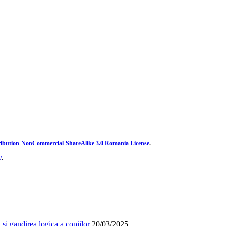
ibution-NonCommercial-ShareAlike 3.0 Romania License
.
/
.
și gandirea logica a copiilor
20/03/2025