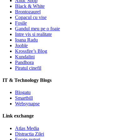
Antic Shop
Black & White
Brontozaurel
Copacul cu vise
Fosile
Gandul meu pe o foaie
Intre vis si realitate
Ioana Radu
Jooble
Krossfire’s Blog
Kundalini
Pandhora
Piratul cinefil
IT & Technology Blogs
Blogatu
Smartbill
Websynapse
Link exchange
Atlas Media
Distractia Zilei
Foraje puturi