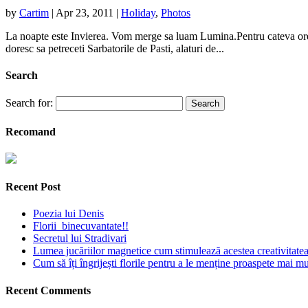
by
Cartim
|
Apr 23, 2011
|
Holiday
,
Photos
La noapte este Invierea. Vom merge sa luam Lumina.Pentru cateva ore v
doresc sa petreceti Sarbatorile de Pasti, alaturi de...
Search
Search for:
Recomand
Recent Post
Poezia lui Denis
Florii binecuvantate!!
Secretul lui Stradivari
Lumea jucăriilor magnetice cum stimulează acestea creativitatea 
Cum să îți îngrijești florile pentru a le menține proaspete mai mu
Recent Comments