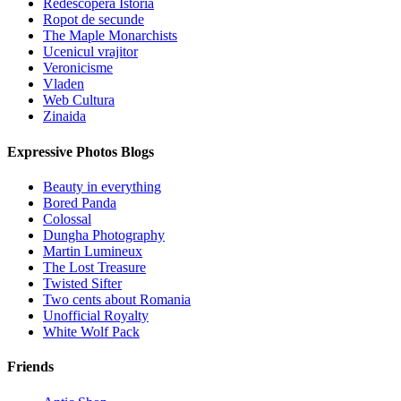
Redescopera Istoria
Ropot de secunde
The Maple Monarchists
Ucenicul vrajitor
Veronicisme
Vladen
Web Cultura
Zinaida
Expressive Photos Blogs
Beauty in everything
Bored Panda
Colossal
Dungha Photography
Martin Lumineux
The Lost Treasure
Twisted Sifter
Two cents about Romania
Unofficial Royalty
White Wolf Pack
Friends