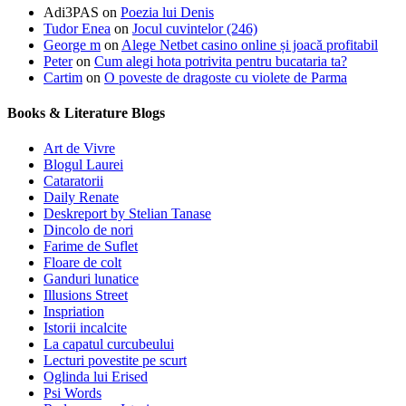
Adi3PAS
on
Poezia lui Denis
Tudor Enea
on
Jocul cuvintelor (246)
George m
on
Alege Netbet casino online și joacă profitabil
Peter
on
Cum alegi hota potrivita pentru bucataria ta?
Cartim
on
O poveste de dragoste cu violete de Parma
Books & Literature Blogs
Art de Vivre
Blogul Laurei
Cataratorii
Daily Renate
Deskreport by Stelian Tanase
Dincolo de nori
Farime de Suflet
Floare de colt
Ganduri lunatice
Illusions Street
Inspriation
Istorii incalcite
La capatul curcubeului
Lecturi povestite pe scurt
Oglinda lui Erised
Psi Words