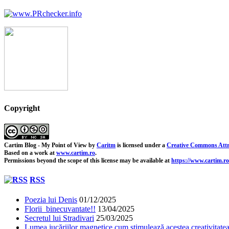
Copyright
Cartim Blog - My Point of View
by
Caritm
is licensed under a
Creative Commons Attr
Based on a work at
www.cartim.ro
.
Permissions beyond the scope of this license may be available at
https://www.cartim.ro
RSS
Poezia lui Denis
01/12/2025
Florii binecuvantate!!
13/04/2025
Secretul lui Stradivari
25/03/2025
Lumea jucăriilor magnetice cum stimulează acestea creativitatea 