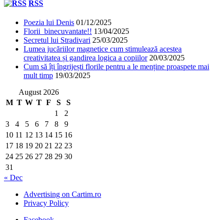
RSS
Poezia lui Denis
01/12/2025
Florii binecuvantate!!
13/04/2025
Secretul lui Stradivari
25/03/2025
Lumea jucăriilor magnetice cum stimulează acestea
creativitatea și gandirea logica a copiilor
20/03/2025
Cum să îți îngrijești florile pentru a le menține proaspete mai
mult timp
19/03/2025
August 2026
M
T
W
T
F
S
S
1
2
3
4
5
6
7
8
9
10
11
12
13
14
15
16
17
18
19
20
21
22
23
24
25
26
27
28
29
30
31
« Dec
Advertising on Cartim.ro
Privacy Policy
Facebook