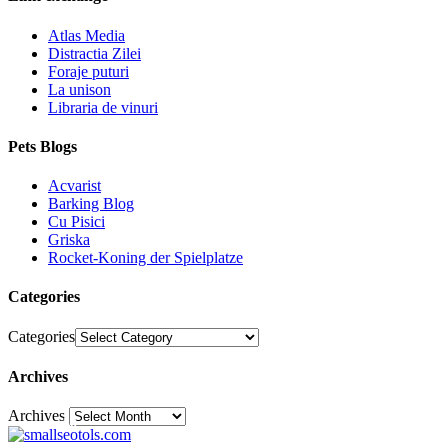
Atlas Media
Distractia Zilei
Foraje puturi
La unison
Libraria de vinuri
Pets Blogs
Acvarist
Barking Blog
Cu Pisici
Griska
Rocket-Koning der Spielplatze
Categories
Categories
Archives
Archives
30