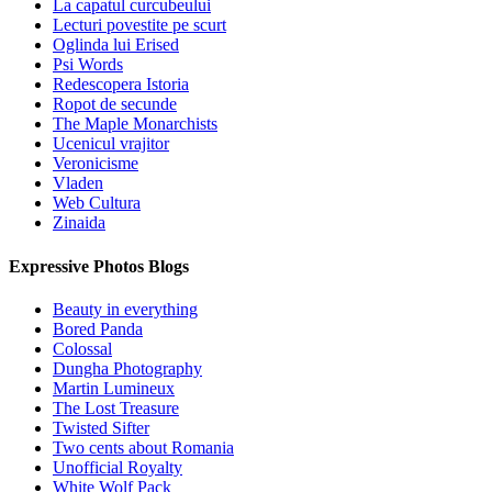
La capatul curcubeului
Lecturi povestite pe scurt
Oglinda lui Erised
Psi Words
Redescopera Istoria
Ropot de secunde
The Maple Monarchists
Ucenicul vrajitor
Veronicisme
Vladen
Web Cultura
Zinaida
Expressive Photos Blogs
Beauty in everything
Bored Panda
Colossal
Dungha Photography
Martin Lumineux
The Lost Treasure
Twisted Sifter
Two cents about Romania
Unofficial Royalty
White Wolf Pack