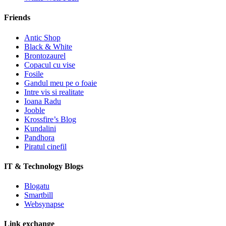
Friends
Antic Shop
Black & White
Brontozaurel
Copacul cu vise
Fosile
Gandul meu pe o foaie
Intre vis si realitate
Ioana Radu
Jooble
Krossfire’s Blog
Kundalini
Pandhora
Piratul cinefil
IT & Technology Blogs
Blogatu
Smartbill
Websynapse
Link exchange