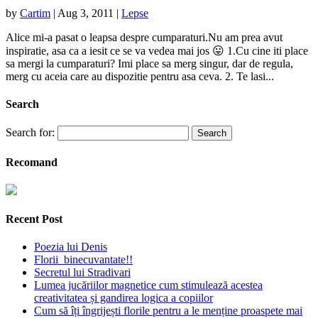
by
Cartim
|
Aug 3, 2011
|
Lepse
Alice mi-a pasat o leapsa despre cumparaturi.Nu am prea avut
inspiratie, asa ca a iesit ce se va vedea mai jos 😛 1.Cu cine iti place
sa mergi la cumparaturi? Imi place sa merg singur, dar de regula,
merg cu aceia care au dispozitie pentru asa ceva. 2. Te lasi...
Search
Search for:
Recomand
Recent Post
Poezia lui Denis
Florii binecuvantate!!
Secretul lui Stradivari
Lumea jucăriilor magnetice cum stimulează acestea
creativitatea și gandirea logica a copiilor
Cum să îți îngrijești florile pentru a le menține proaspete mai