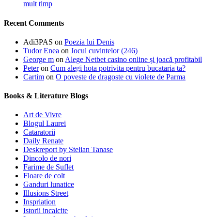
mult timp
Recent Comments
Adi3PAS
on
Poezia lui Denis
Tudor Enea
on
Jocul cuvintelor (246)
George m
on
Alege Netbet casino online și joacă profitabil
Peter
on
Cum alegi hota potrivita pentru bucataria ta?
Cartim
on
O poveste de dragoste cu violete de Parma
Books & Literature Blogs
Art de Vivre
Blogul Laurei
Cataratorii
Daily Renate
Deskreport by Stelian Tanase
Dincolo de nori
Farime de Suflet
Floare de colt
Ganduri lunatice
Illusions Street
Inspriation
Istorii incalcite