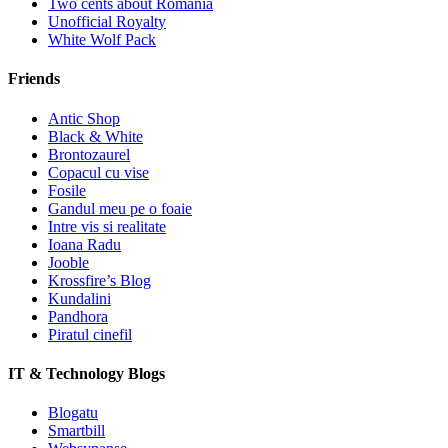
Two cents about Romania
Unofficial Royalty
White Wolf Pack
Friends
Antic Shop
Black & White
Brontozaurel
Copacul cu vise
Fosile
Gandul meu pe o foaie
Intre vis si realitate
Ioana Radu
Jooble
Krossfire’s Blog
Kundalini
Pandhora
Piratul cinefil
IT & Technology Blogs
Blogatu
Smartbill