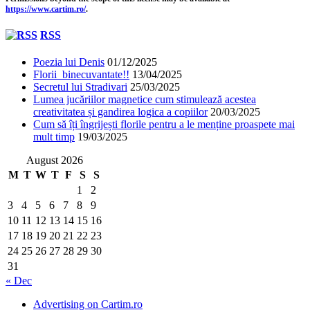
https://www.cartim.ro/
.
RSS
Poezia lui Denis
01/12/2025
Florii binecuvantate!!
13/04/2025
Secretul lui Stradivari
25/03/2025
Lumea jucăriilor magnetice cum stimulează acestea
creativitatea și gandirea logica a copiilor
20/03/2025
Cum să îți îngrijești florile pentru a le menține proaspete mai
mult timp
19/03/2025
August 2026
M
T
W
T
F
S
S
1
2
3
4
5
6
7
8
9
10
11
12
13
14
15
16
17
18
19
20
21
22
23
24
25
26
27
28
29
30
31
« Dec
Advertising on Cartim.ro