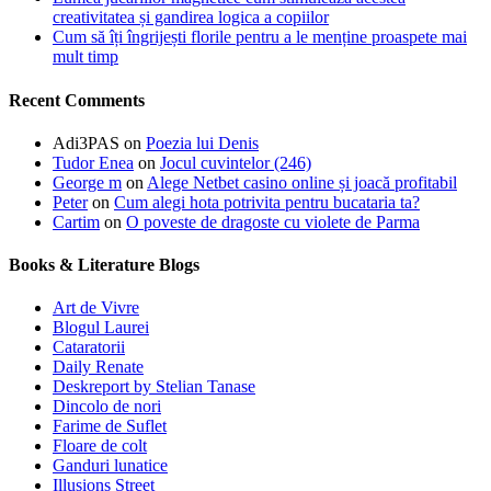
creativitatea și gandirea logica a copiilor
Cum să îți îngrijești florile pentru a le menține proaspete mai
mult timp
Recent Comments
Adi3PAS
on
Poezia lui Denis
Tudor Enea
on
Jocul cuvintelor (246)
George m
on
Alege Netbet casino online și joacă profitabil
Peter
on
Cum alegi hota potrivita pentru bucataria ta?
Cartim
on
O poveste de dragoste cu violete de Parma
Books & Literature Blogs
Art de Vivre
Blogul Laurei
Cataratorii
Daily Renate
Deskreport by Stelian Tanase
Dincolo de nori
Farime de Suflet
Floare de colt
Ganduri lunatice
Illusions Street