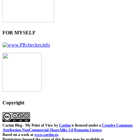
FOR MYSELF
Copyright
Cartim Blog - My Point of View
by
Caritm
is licensed under a
Creative Commons
Attribution-NonCommercial-ShareAlike 3.0 Romania License
.
Based on a work at
www.cartim.ro
.
Permissions beyond the scope of this license may be available at