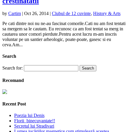
crestinatatii
by
Cartim
|
Oct 26, 2014
|
Clubul de 12 cuvinte
,
History & Arts
Pe cati dintre noi nu ne-au fascinat comorile.Cati nu am fost tentati
sa mergem sa le cautam. Eu recunosc ca am fost tentat sa merg in
cautarea unor comori pierdute.Pentru acest lucru m-am inscris
voluntar pe un santier arheologic, poate-poate, gasesc si eu
ceva.Am...
Search
Search for:
Recomand
Recent Post
Poezia lui Denis
Florii binecuvantate!!
Secretul lui Stradivari
Lumea jucăriilor magnetice cum stimulează acestea