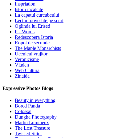
Inspriation
Istorii incalcite
La capatul curcubeului
Lecturi povestite pe scurt
Oglinda lui Erised
Psi Words
Redescopera Istoria
Ropot de secunde
The Maple Monarchists
Ucenicul vrajitor
Veronicisme
Vladen
Web Cultura
Zinaida
Expressive Photos Blogs
Beauty in everything
Bored Panda
Colossal
Dungha Photography
Martin Lumineux
The Lost Treasure
Twisted Sifter