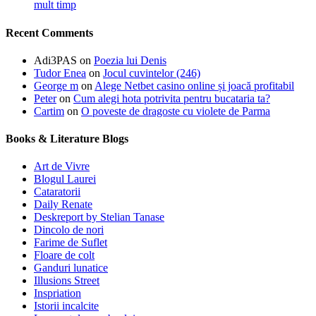
mult timp
Recent Comments
Adi3PAS
on
Poezia lui Denis
Tudor Enea
on
Jocul cuvintelor (246)
George m
on
Alege Netbet casino online și joacă profitabil
Peter
on
Cum alegi hota potrivita pentru bucataria ta?
Cartim
on
O poveste de dragoste cu violete de Parma
Books & Literature Blogs
Art de Vivre
Blogul Laurei
Cataratorii
Daily Renate
Deskreport by Stelian Tanase
Dincolo de nori
Farime de Suflet
Floare de colt
Ganduri lunatice
Illusions Street
Inspriation
Istorii incalcite