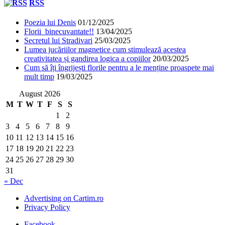
RSS
Poezia lui Denis
01/12/2025
Florii binecuvantate!!
13/04/2025
Secretul lui Stradivari
25/03/2025
Lumea jucăriilor magnetice cum stimulează acestea
creativitatea și gandirea logica a copiilor
20/03/2025
Cum să îți îngrijești florile pentru a le menține proaspete mai
mult timp
19/03/2025
August 2026
M
T
W
T
F
S
S
1
2
3
4
5
6
7
8
9
10
11
12
13
14
15
16
17
18
19
20
21
22
23
24
25
26
27
28
29
30
31
« Dec
Advertising on Cartim.ro
Privacy Policy
Facebook