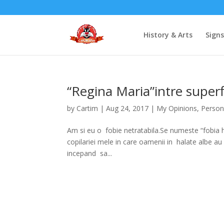
History & Arts
Sign
“Regina Maria”intre superf
by
Cartim
|
Aug 24, 2017
|
My Opinions
,
Person
Am si eu o fobie netratabila.Se numeste “fobia h
copilariei mele in care oamenii in halate albe a
incepand sa...