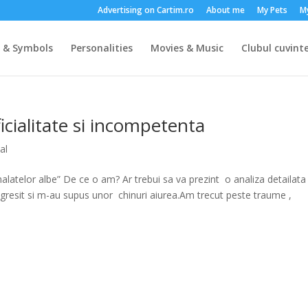
Advertising on Cartim.ro
About me
My Pets
M
s & Symbols
Personalities
Movies & Music
Clubul cuvinte
icialitate si incompetenta
al
alatelor albe” De ce o am? Ar trebui sa va prezint o analiza detailata
u gresit si m-au supus unor chinuri aiurea.Am trecut peste traume ,