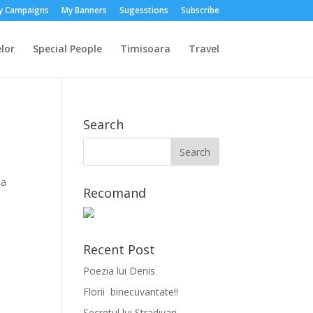
y Campaigns
My Banners
Sugesstions
Subscribe
lor
Special People
Timisoara
Travel
Search
 a
Recomand
Recent Post
Poezia lui Denis
Florii binecuvantate!!
Secretul lui Stradivari