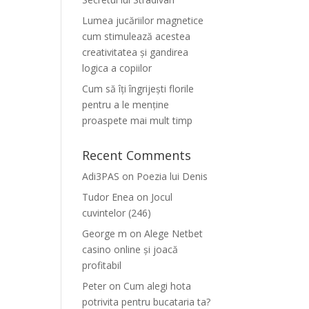
Lumea jucăriilor magnetice
cum stimulează acestea
creativitatea și gandirea
logica a copiilor
Cum să îți îngrijești florile
pentru a le menține
proaspete mai mult timp
Recent Comments
Adi3PAS
on
Poezia lui Denis
Tudor Enea
on
Jocul
cuvintelor (246)
George m
on
Alege Netbet
casino online și joacă
profitabil
Peter
on
Cum alegi hota
potrivita pentru bucataria ta?