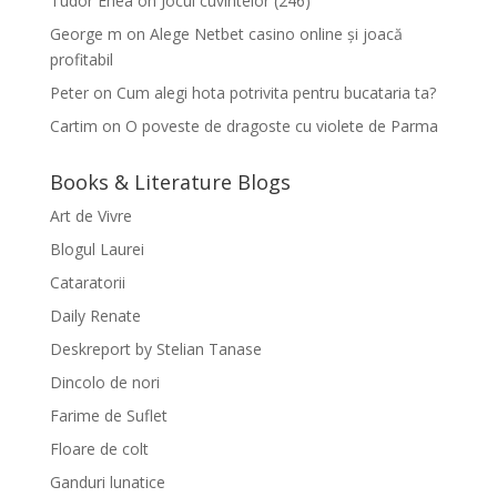
Tudor Enea
on
Jocul cuvintelor (246)
George m
on
Alege Netbet casino online și joacă
profitabil
Peter
on
Cum alegi hota potrivita pentru bucataria ta?
Cartim
on
O poveste de dragoste cu violete de Parma
Books & Literature Blogs
Art de Vivre
Blogul Laurei
Cataratorii
Daily Renate
Deskreport by Stelian Tanase
Dincolo de nori
Farime de Suflet
Floare de colt
Ganduri lunatice