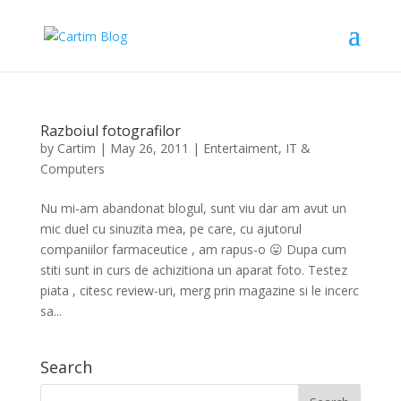
Razboiul fotografilor
by
Cartim
|
May 26, 2011
|
Entertaiment
,
IT &
Computers
Nu mi-am abandonat blogul, sunt viu dar am avut un
mic duel cu sinuzita mea, pe care, cu ajutorul
companiilor farmaceutice , am rapus-o 😛 Dupa cum
stiti sunt in curs de achizitiona un aparat foto. Testez
piata , citesc review-uri, merg prin magazine si le incerc
sa...
Search