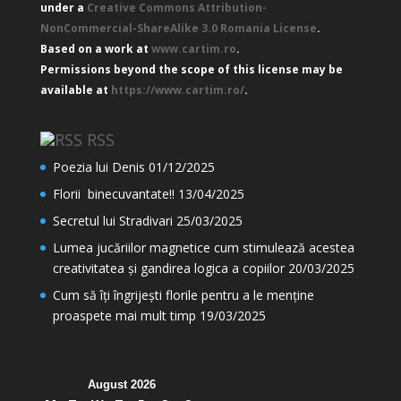
under a
Creative Commons Attribution-
NonCommercial-ShareAlike 3.0 Romania License
.
Based on a work at
www.cartim.ro
.
Permissions beyond the scope of this license may be
available at
https://www.cartim.ro/
.
RSS
Poezia lui Denis
01/12/2025
Florii binecuvantate!!
13/04/2025
Secretul lui Stradivari
25/03/2025
Lumea jucăriilor magnetice cum stimulează acestea
creativitatea și gandirea logica a copiilor
20/03/2025
Cum să îți îngrijești florile pentru a le menține
proaspete mai mult timp
19/03/2025
August 2026