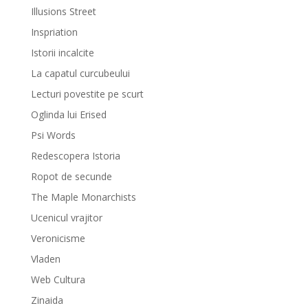
Illusions Street
Inspriation
Istorii incalcite
La capatul curcubeului
Lecturi povestite pe scurt
Oglinda lui Erised
Psi Words
Redescopera Istoria
Ropot de secunde
The Maple Monarchists
Ucenicul vrajitor
Veronicisme
Vladen
Web Cultura
Zinaida