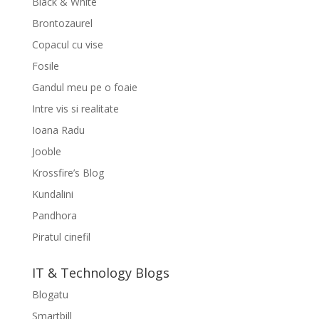
Black & White
Brontozaurel
Copacul cu vise
Fosile
Gandul meu pe o foaie
Intre vis si realitate
Ioana Radu
Jooble
Krossfire’s Blog
Kundalini
Pandhora
Piratul cinefil
IT & Technology Blogs
Blogatu
Smartbill