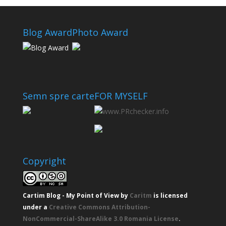
Blog Award
Photo Award
Semn spre carte
FOR MYSELF
Copyright
Cartim Blog - My Point of View
by
Caritm
is licensed
under a
Creative Commons Attribution-
NonCommercial-ShareAlike 3.0 Romania License
.