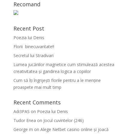
Recomand
Recent Post
Poezia lui Denis
Florii binecuvantate!!
Secretul lui Stradivari
Lumea jucăriilor magnetice cum stimulează acestea
creativitatea și gandirea logica a copiilor
Cum să îți îngrijești florile pentru a le menține
proaspete mai mult timp
Recent Comments
Adi3PAS
on
Poezia lui Denis
Tudor Enea
on
Jocul cuvintelor (246)
George m
on
Alege Netbet casino online și joacă