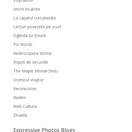
Inspriation
Istorii incalcite
La capatul curcubeului
Lecturi povestite pe scurt
Oglinda lui Erised
Psi Words
Redescopera Istoria
Ropot de secunde
The Maple Monarchists
Ucenicul vrajitor
Veronicisme
Vladen
Web Cultura
Zinaida
Expressive Photos Blogs