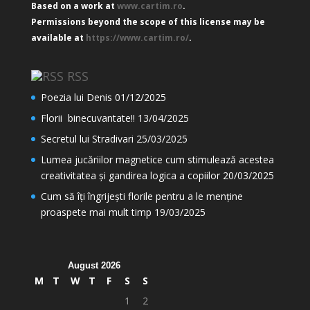
Based on a work at
www.cartim.ro
.
Permissions beyond the scope of this license may be
available at
https://www.cartim.ro/
.
RSS
Poezia lui Denis
01/12/2025
Florii binecuvantate!!
13/04/2025
Secretul lui Stradivari
25/03/2025
Lumea jucăriilor magnetice cum stimulează acestea
creativitatea și gandirea logica a copiilor
20/03/2025
Cum să îți îngrijești florile pentru a le menține
proaspete mai mult timp
19/03/2025
August 2026
M
T
W
T
F
S
S
1
2