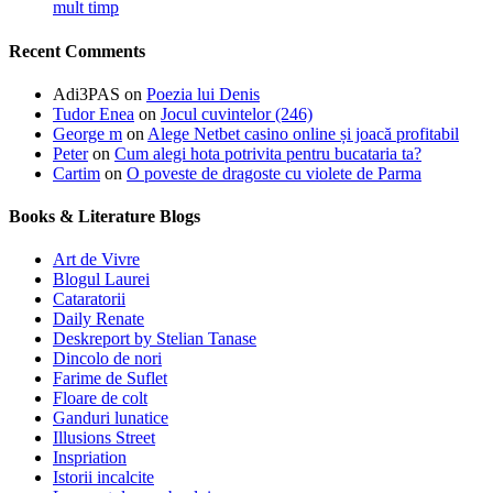
mult timp
Recent Comments
Adi3PAS
on
Poezia lui Denis
Tudor Enea
on
Jocul cuvintelor (246)
George m
on
Alege Netbet casino online și joacă profitabil
Peter
on
Cum alegi hota potrivita pentru bucataria ta?
Cartim
on
O poveste de dragoste cu violete de Parma
Books & Literature Blogs
Art de Vivre
Blogul Laurei
Cataratorii
Daily Renate
Deskreport by Stelian Tanase
Dincolo de nori
Farime de Suflet
Floare de colt
Ganduri lunatice
Illusions Street
Inspriation
Istorii incalcite