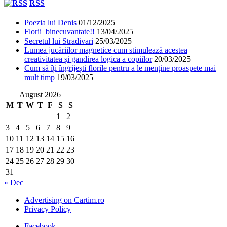
RSS
Poezia lui Denis
01/12/2025
Florii binecuvantate!!
13/04/2025
Secretul lui Stradivari
25/03/2025
Lumea jucăriilor magnetice cum stimulează acestea
creativitatea și gandirea logica a copiilor
20/03/2025
Cum să îți îngrijești florile pentru a le menține proaspete mai
mult timp
19/03/2025
August 2026
M
T
W
T
F
S
S
1
2
3
4
5
6
7
8
9
10
11
12
13
14
15
16
17
18
19
20
21
22
23
24
25
26
27
28
29
30
31
« Dec
Advertising on Cartim.ro
Privacy Policy
Facebook