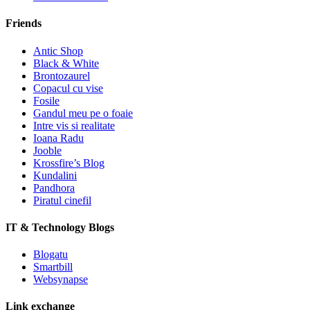
Friends
Antic Shop
Black & White
Brontozaurel
Copacul cu vise
Fosile
Gandul meu pe o foaie
Intre vis si realitate
Ioana Radu
Jooble
Krossfire’s Blog
Kundalini
Pandhora
Piratul cinefil
IT & Technology Blogs
Blogatu
Smartbill
Websynapse
Link exchange