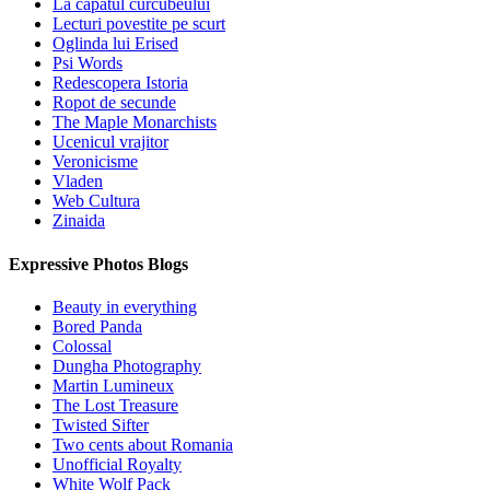
La capatul curcubeului
Lecturi povestite pe scurt
Oglinda lui Erised
Psi Words
Redescopera Istoria
Ropot de secunde
The Maple Monarchists
Ucenicul vrajitor
Veronicisme
Vladen
Web Cultura
Zinaida
Expressive Photos Blogs
Beauty in everything
Bored Panda
Colossal
Dungha Photography
Martin Lumineux
The Lost Treasure
Twisted Sifter
Two cents about Romania
Unofficial Royalty
White Wolf Pack