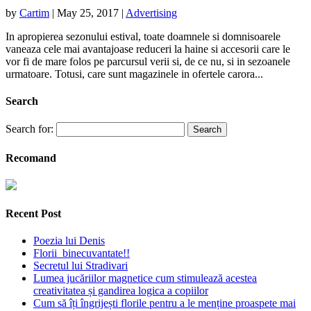
by
Cartim
|
May 25, 2017
|
Advertising
In apropierea sezonului estival, toate doamnele si domnisoarele
vaneaza cele mai avantajoase reduceri la haine si accesorii care le
vor fi de mare folos pe parcursul verii si, de ce nu, si in sezoanele
urmatoare. Totusi, care sunt magazinele in ofertele carora...
Search
Search for:
Recomand
Recent Post
Poezia lui Denis
Florii binecuvantate!!
Secretul lui Stradivari
Lumea jucăriilor magnetice cum stimulează acestea
creativitatea și gandirea logica a copiilor
Cum să îți îngrijești florile pentru a le menține proaspete mai