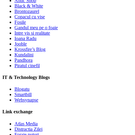
Antic Shop
Black & White
Brontozaurel
Copacul cu vise
Fosile
Gandul meu pe o foaie
Intre vis si realitate
Ioana Radu
Jooble
Krossfire’s Blog
Kundalini
Pandhora
Piratul cinefil
IT & Technology Blogs
Blogatu
Smartbill
Websynapse
Link exchange
Atlas Media
Distractia Zilei
Foraje puturi