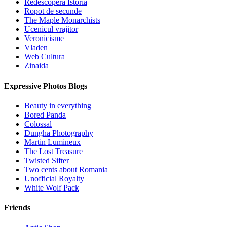
Redescopera Istoria
Ropot de secunde
The Maple Monarchists
Ucenicul vrajitor
Veronicisme
Vladen
Web Cultura
Zinaida
Expressive Photos Blogs
Beauty in everything
Bored Panda
Colossal
Dungha Photography
Martin Lumineux
The Lost Treasure
Twisted Sifter
Two cents about Romania
Unofficial Royalty
White Wolf Pack
Friends