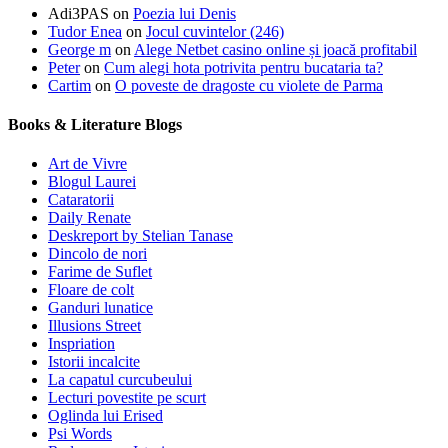
Adi3PAS
on
Poezia lui Denis
Tudor Enea
on
Jocul cuvintelor (246)
George m
on
Alege Netbet casino online și joacă profitabil
Peter
on
Cum alegi hota potrivita pentru bucataria ta?
Cartim
on
O poveste de dragoste cu violete de Parma
Books & Literature Blogs
Art de Vivre
Blogul Laurei
Cataratorii
Daily Renate
Deskreport by Stelian Tanase
Dincolo de nori
Farime de Suflet
Floare de colt
Ganduri lunatice
Illusions Street
Inspriation
Istorii incalcite
La capatul curcubeului
Lecturi povestite pe scurt
Oglinda lui Erised
Psi Words