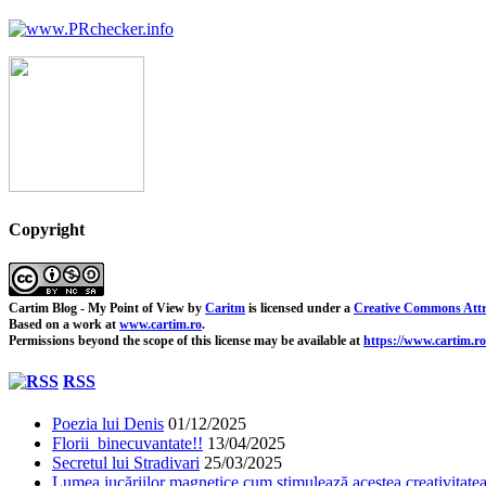
Copyright
Cartim Blog - My Point of View
by
Caritm
is licensed under a
Creative Commons Attr
Based on a work at
www.cartim.ro
.
Permissions beyond the scope of this license may be available at
https://www.cartim.ro
RSS
Poezia lui Denis
01/12/2025
Florii binecuvantate!!
13/04/2025
Secretul lui Stradivari
25/03/2025
Lumea jucăriilor magnetice cum stimulează acestea creativitatea 