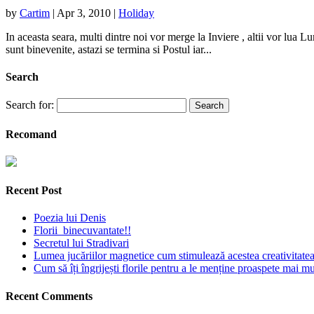
by
Cartim
|
Apr 3, 2010
|
Holiday
In aceasta seara, multi dintre noi vor merge la Inviere , altii vor lua
sunt binevenite, astazi se termina si Postul iar...
Search
Search for:
Recomand
Recent Post
Poezia lui Denis
Florii binecuvantate!!
Secretul lui Stradivari
Lumea jucăriilor magnetice cum stimulează acestea creativitatea 
Cum să îți îngrijești florile pentru a le menține proaspete mai mu
Recent Comments