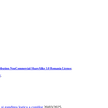
ibution-NonCommercial-ShareAlike 3.0 Romania License
.
/
.
și gandirea logica a copiilor
20/03/2025