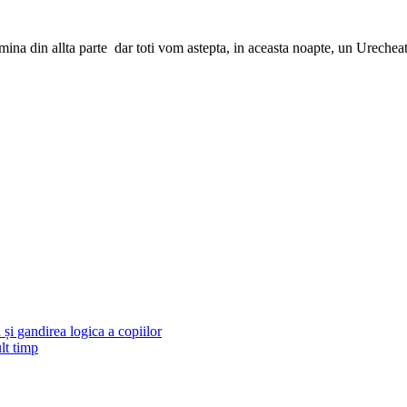
 Lumina din allta parte dar toti vom astepta, in aceasta noapte, un Urech
și gandirea logica a copiilor
lt timp