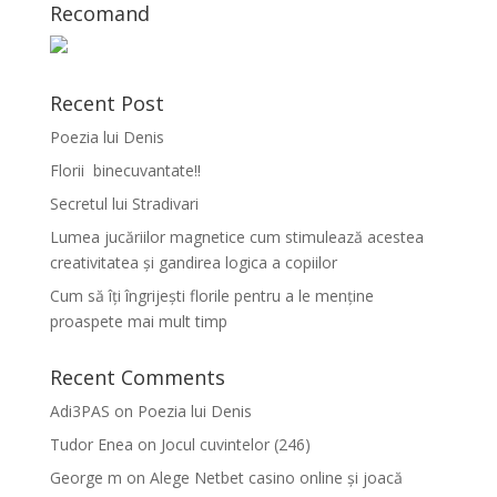
Recomand
Recent Post
Poezia lui Denis
Florii binecuvantate!!
Secretul lui Stradivari
Lumea jucăriilor magnetice cum stimulează acestea
creativitatea și gandirea logica a copiilor
Cum să îți îngrijești florile pentru a le menține
proaspete mai mult timp
Recent Comments
Adi3PAS
on
Poezia lui Denis
Tudor Enea
on
Jocul cuvintelor (246)
George m
on
Alege Netbet casino online și joacă