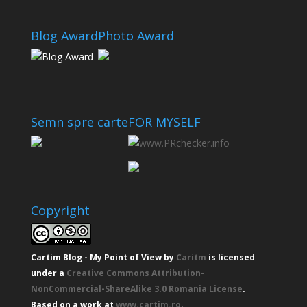
Blog Award
Photo Award
Semn spre carte
FOR MYSELF
Copyright
Cartim Blog - My Point of View
by
Caritm
is licensed
under a
Creative Commons Attribution-
NonCommercial-ShareAlike 3.0 Romania License
.
Based on a work at
www.cartim.ro
.