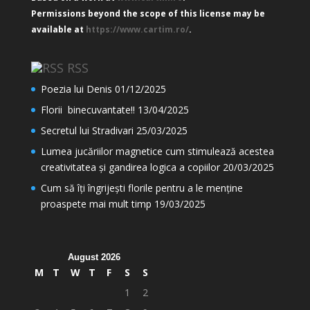
Permissions beyond the scope of this license may be
available at
https://www.cartim.ro/
.
RSS
Poezia lui Denis
01/12/2025
Florii binecuvantate!!
13/04/2025
Secretul lui Stradivari
25/03/2025
Lumea jucăriilor magnetice cum stimulează acestea
creativitatea și gandirea logica a copiilor
20/03/2025
Cum să îți îngrijești florile pentru a le menține
proaspete mai mult timp
19/03/2025
August 2026
M
T
W
T
F
S
S
1
2