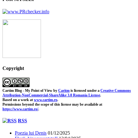
Copyright
Cartim Blog - My Point of View
by
Caritm
is licensed under a
Creative Commons
Attribution-NonCommercial-ShareAlike 3.0 Romania License
.
Based on a work at
www.cartim.ro
.
Permissions beyond the scope of this license may be available at
https://www.cartim.ro/
.
RSS
Poezia lui Denis
01/12/2025