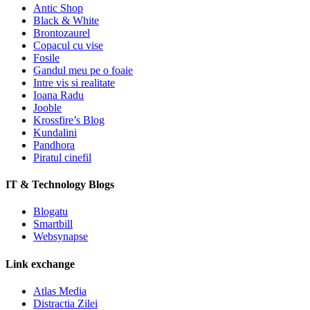
Antic Shop
Black & White
Brontozaurel
Copacul cu vise
Fosile
Gandul meu pe o foaie
Intre vis si realitate
Ioana Radu
Jooble
Krossfire’s Blog
Kundalini
Pandhora
Piratul cinefil
IT & Technology Blogs
Blogatu
Smartbill
Websynapse
Link exchange
Atlas Media
Distractia Zilei