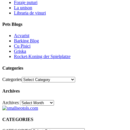
Foraje puturi
La unison
Libraria de vinuri
Pets Blogs
Acvarist
Barking Blog
Cu Pisici
Griska
Rocket-Koning der Spielplatze
Categories
Categories
Archives
Archives
30
CATEGORIES