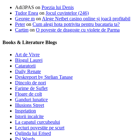
Adi3PAS
on
Poezia lui Denis
Tudor Enea
on
Jocul cuvintelor (246)
George m
on
Alege Netbet casino online și joacă profitabil
Peter
on
Cum alegi hota potrivita pentru bucataria ta?
Cartim
on
O poveste de dragoste cu violete de Parma
Books & Literature Blogs
Art de Vivre
Blogul Laurei
Cataratorii
Daily Renate
Deskreport by Stelian Tanase
Dincolo de nori
Farime de Suflet
Floare de colt
Ganduri lunatice
Illusions Street
Inspriation
Istorii incalcite
La capatul curcubeului
Lecturi povestite pe scurt
Oglinda lui Erised
Psi Words