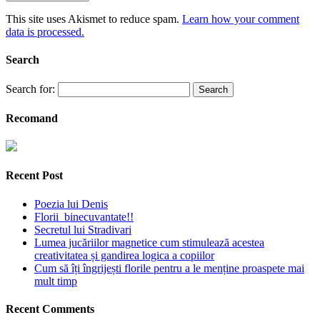
This site uses Akismet to reduce spam.
Learn how your comment
data is processed.
Search
Search for:
Recomand
Recent Post
Poezia lui Denis
Florii binecuvantate!!
Secretul lui Stradivari
Lumea jucăriilor magnetice cum stimulează acestea
creativitatea și gandirea logica a copiilor
Cum să îți îngrijești florile pentru a le menține proaspete mai
mult timp
Recent Comments