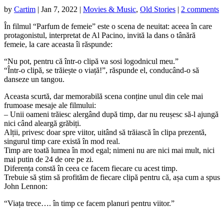
by
Cartim
|
Jan 7, 2022
|
Movies & Music
,
Old Stories
|
2 comments
În filmul “Parfum de femeie” este o scena de neuitat: aceea în care
protagonistul, interpretat de Al Pacino, invită la dans o tânără
femeie, la care aceasta îi răspunde:
“Nu pot, pentru că într-o clipă va sosi logodnicul meu.”
“Într-o clipă, se trăiește o viață!”, răspunde el, conducând-o să
danseze un tangou.
Aceasta scurtă, dar memorabilă scena conține unul din cele mai
frumoase mesaje ale filmului:
– Unii oameni trăiesc alergând după timp, dar nu reușesc să-l ajungă
nici când aleargă grăbiți.
Alții, privesc doar spre viitor, uitând să trăiască în clipa prezentă,
singurul timp care există în mod real.
Timp are toată lumea în mod egal; nimeni nu are nici mai mult, nici
mai putin de 24 de ore pe zi.
Diferența constă în ceea ce facem fiecare cu acest timp.
Trebuie să știm să profităm de fiecare clipă pentru că, așa cum a spus
John Lennon:
“Viața trece…. în timp ce facem planuri pentru viitor.”