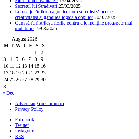
Florii binecuvantate!!
13/04/2025
Secretul lui Stradivari
25/03/2025
Lumea jucăriilor magnetice cum stimulează acestea
creativitatea și gandirea logica a copiilor
20/03/2025
Cum să îți îngrijești florile pentru a le menține proaspete mai
mult timp
19/03/2025
August 2026
M
T
W
T
F
S
S
1
2
3
4
5
6
7
8
9
10
11
12
13
14
15
16
17
18
19
20
21
22
23
24
25
26
27
28
29
30
31
« Dec
Advertising on Cartim.ro
Privacy Policy
Facebook
Twitter
Instagram
RSS