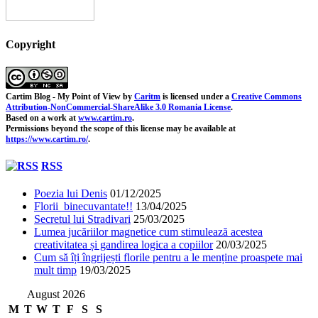
Copyright
Cartim Blog - My Point of View
by
Caritm
is licensed under a
Creative Commons
Attribution-NonCommercial-ShareAlike 3.0 Romania License
.
Based on a work at
www.cartim.ro
.
Permissions beyond the scope of this license may be available at
https://www.cartim.ro/
.
RSS
Poezia lui Denis
01/12/2025
Florii binecuvantate!!
13/04/2025
Secretul lui Stradivari
25/03/2025
Lumea jucăriilor magnetice cum stimulează acestea
creativitatea și gandirea logica a copiilor
20/03/2025
Cum să îți îngrijești florile pentru a le menține proaspete mai
mult timp
19/03/2025
August 2026
M
T
W
T
F
S
S