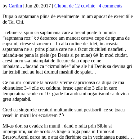
by
Cartim
|
Jun 20, 2017
|
Clubul de 12 cuvinte
|
4 comments
Dupa o saptamana plina de evenimente m-am apucat de exercitiile
de Tai Chi.
Trebuie sa spun ca saptamana care a trecut poate fi numita
“saptmana roz” 🙂 deoarece am mancat cateva cupe de spuma de
capsuni, cirese si zmeura…In alta ordine de idei, in aceasta
saptamana ne-a prins ploaia care ne-a facut ciuciuleti-natafleti ,
udandu-ne pana la piele (pe Denis si pe mine) 😛 In mod ciudat,
acest lucru s-a intamplat de fiecare data dupe ce ne
imbaiam….facand ca “cizmulitele” albe ale lui Denis sa devina gri
iar tenisii mei au luat drumul masinii de spalat…
Ce nu-mi convine la aceasta vreme capricioasa ca dupa ce ma
obisnuiesc 3-4 zile cu caldura, brusc apar alte 3 zile in care
temperatura scade cu 10 grade facandu-mi organismul sa devina
greu adaptabil.
Cred ca singurele creaturi multumite sunt pestisorii ce se joaca
veseli in micul lor ecosistem 🙂
Mi-as dori sa evadez in munti , dand o raita prin Sibiu si
imprejurimi, iar de acolo as trage o fuga pana in frumosul
Brasov.Aerul parca nu e atat de fierbinte ca in vecinatatea pustei….