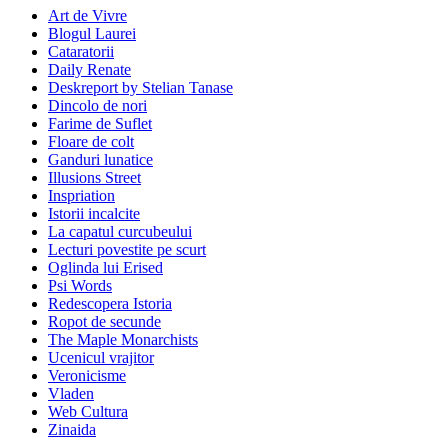
Art de Vivre
Blogul Laurei
Cataratorii
Daily Renate
Deskreport by Stelian Tanase
Dincolo de nori
Farime de Suflet
Floare de colt
Ganduri lunatice
Illusions Street
Inspriation
Istorii incalcite
La capatul curcubeului
Lecturi povestite pe scurt
Oglinda lui Erised
Psi Words
Redescopera Istoria
Ropot de secunde
The Maple Monarchists
Ucenicul vrajitor
Veronicisme
Vladen
Web Cultura
Zinaida