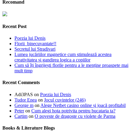
Recomand
Recent Post
Poezia lui Denis
Florii binecuvantate!!
Secretul lui Stradivari
Lumea jucăriilor magnetice cum stimulează acestea
creativitatea și gandirea logica a copiilor
Cum să îți îngrijești florile pentru a le menține proaspete mai
mult timp
Recent Comments
Adi3PAS
on
Poezia lui Denis
Tudor Enea
on
Jocul cuvintelor (246)
George m
on
Alege Netbet casino online și joacă profitabil
Peter
on
Cum alegi hota potrivita pentru bucataria ta?
Cartim
on
O poveste de dragoste cu violete de Parma
Books & Literature Blogs