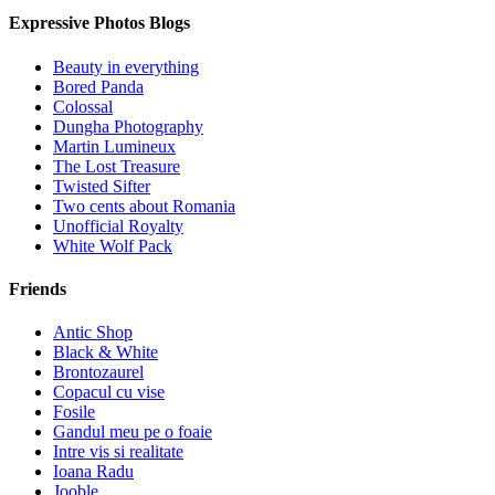
Expressive Photos Blogs
Beauty in everything
Bored Panda
Colossal
Dungha Photography
Martin Lumineux
The Lost Treasure
Twisted Sifter
Two cents about Romania
Unofficial Royalty
White Wolf Pack
Friends
Antic Shop
Black & White
Brontozaurel
Copacul cu vise
Fosile
Gandul meu pe o foaie
Intre vis si realitate
Ioana Radu
Jooble