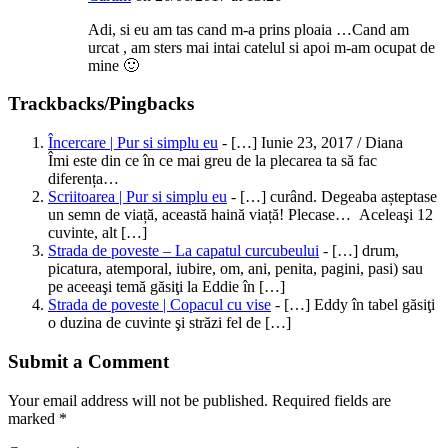
Adi, si eu am tas cand m-a prins ploaia …Cand am
urcat , am sters mai intai catelul si apoi m-am ocupat de
mine 🙂
Trackbacks/Pingbacks
Încercare | Pur si simplu eu
- […] Iunie 23, 2017 / Diana
Îmi este din ce în ce mai greu de la plecarea ta să fac
diferența…
Scriitoarea | Pur si simplu eu
- […] curând. Degeaba așteptase
un semn de viață, această haină viață! Plecase… Aceleaşi 12
cuvinte, alt […]
Strada de poveste – La capatul curcubeului
- […] drum,
picatura, atemporal, iubire, om, ani, penita, pagini, pasi) sau
pe aceeaşi temă găsiţi la Eddie în […]
Strada de poveste | Copacul cu vise
- […] Eddy în tabel găsiţi
o duzina de cuvinte şi străzi fel de […]
Submit a Comment
Your email address will not be published.
Required fields are
marked
*