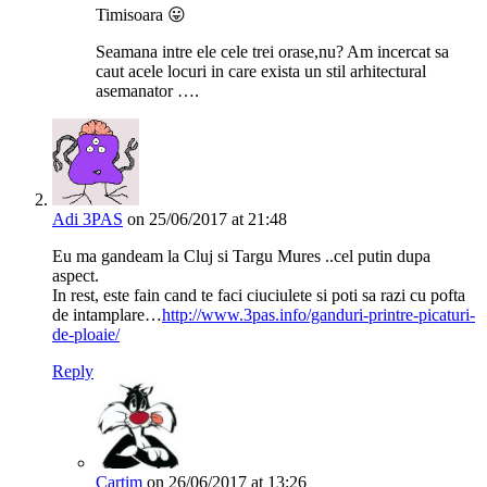
Timisoara 😛
Seamana intre ele cele trei orase,nu? Am incercat sa
caut acele locuri in care exista un stil arhitectural
asemanator ….
Adi 3PAS
on 25/06/2017 at 21:48
Eu ma gandeam la Cluj si Targu Mures ..cel putin dupa
aspect.
In rest, este fain cand te faci ciuciulete si poti sa razi cu pofta
de intamplare…
http://www.3pas.info/ganduri-printre-picaturi-
de-ploaie/
Reply
Cartim
on 26/06/2017 at 13:26