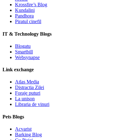
Krossfire’s Blog
Kundalini
Pandhora
Piratul cinefil
IT & Technology Blogs
Blogatu
Smartbill
Websynapse
Link exchange
Atlas Media
Distractia Zilei
Foraje puturi
La unison
Libraria de vinuri
Pets Blogs
Acvarist
Barking Blog