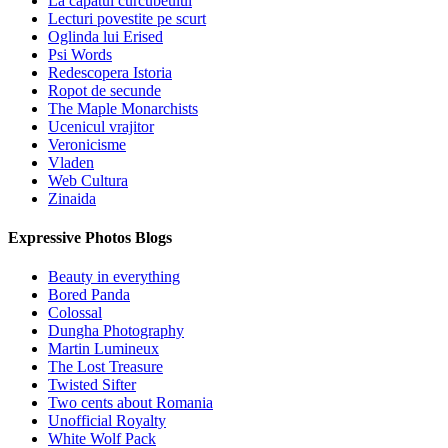
La capatul curcubeului
Lecturi povestite pe scurt
Oglinda lui Erised
Psi Words
Redescopera Istoria
Ropot de secunde
The Maple Monarchists
Ucenicul vrajitor
Veronicisme
Vladen
Web Cultura
Zinaida
Expressive Photos Blogs
Beauty in everything
Bored Panda
Colossal
Dungha Photography
Martin Lumineux
The Lost Treasure
Twisted Sifter
Two cents about Romania
Unofficial Royalty
White Wolf Pack