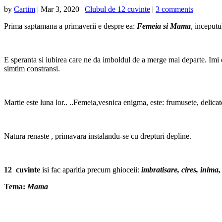
by
Cartim
|
Mar 3, 2020
|
Clubul de 12 cuvinte
|
3 comments
Prima saptamana a primaverii e despre ea:
Femeia si Mama
, inceputu
E speranta si iubirea care ne da imboldul de a merge mai departe. Imi d
simtim constransi.
Martie este luna lor.. ..Femeia,vesnica enigma, este: frumusete, delicatet
Natura renaste , primavara instalandu-se cu drepturi depline.
12 cuvinte
isi fac aparitia precum ghioceii:
i
mbratisare, cires, inima,
Tema:
Mama