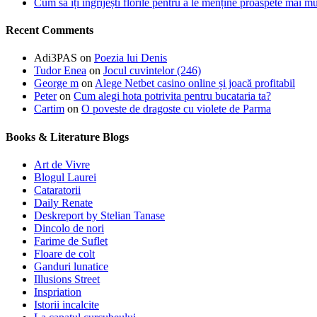
Cum să îți îngrijești florile pentru a le menține proaspete mai mu
Recent Comments
Adi3PAS
on
Poezia lui Denis
Tudor Enea
on
Jocul cuvintelor (246)
George m
on
Alege Netbet casino online și joacă profitabil
Peter
on
Cum alegi hota potrivita pentru bucataria ta?
Cartim
on
O poveste de dragoste cu violete de Parma
Books & Literature Blogs
Art de Vivre
Blogul Laurei
Cataratorii
Daily Renate
Deskreport by Stelian Tanase
Dincolo de nori
Farime de Suflet
Floare de colt
Ganduri lunatice
Illusions Street
Inspriation
Istorii incalcite