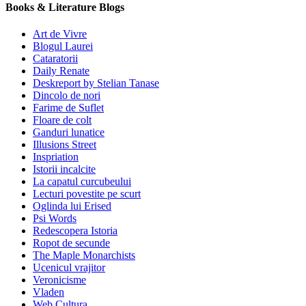
Books & Literature Blogs
Art de Vivre
Blogul Laurei
Cataratorii
Daily Renate
Deskreport by Stelian Tanase
Dincolo de nori
Farime de Suflet
Floare de colt
Ganduri lunatice
Illusions Street
Inspriation
Istorii incalcite
La capatul curcubeului
Lecturi povestite pe scurt
Oglinda lui Erised
Psi Words
Redescopera Istoria
Ropot de secunde
The Maple Monarchists
Ucenicul vrajitor
Veronicisme
Vladen
Web Cultura