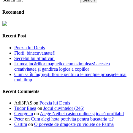
Recomand
Recent Post
Poezia lui Denis
Florii binecuvantate!!
Secretul lui Stradivari
Lumea jucăriilor magnetice cum stimulează acestea
creativitatea și gandirea logica a copiilor
Cum să îți îngrijești florile pentru a le menține proaspete mai
mult timp
Recent Comments
Adi3PAS
on
Poezia lui Denis
Tudor Enea
on
Jocul cuvintelor (246)
George m
on
Alege Netbet casino online și joacă profitabil
Peter
on
Cum alegi hota potrivita pentru bucataria ta?
Cartim
on
O poveste de dragoste cu violete de Parma