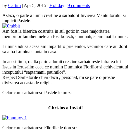
by
Cartim
|
Apr 5, 2015
|
Holiday
|
9 comments
Astazi, o parte a lumii crestine a sarbatorit Invierea Mantuitorului si
implicit Pastele.
Am fost la biserica costruita in stil gotic in care majoritatea
membrilor familiei mele au fost botezti, cununati, si am luat Lumina.
Lumina adusa acasa am impartit-o prietenilor, vecinilor care au dorit
sa aiba Lumina sfanta in casa.
In acest timp, o alta parte a lumii crestine sarbatoreste intrarea lui
Issus in Ierusalim ceea ce numim Duminica Floriilor si echivalentuul
inceputului “saptamanii patimilor”.
Respect Sarbatorile chiar daca , personal, mi se pare o prostie
divizarea aceasta de religii.
Celor care sarbatoresc Pastele le urez:
Christos a Inviat!
Celor care sarbatoresc Flloriile le doresc: