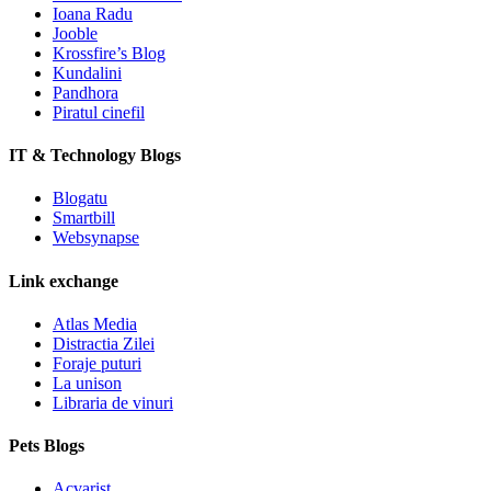
Ioana Radu
Jooble
Krossfire’s Blog
Kundalini
Pandhora
Piratul cinefil
IT & Technology Blogs
Blogatu
Smartbill
Websynapse
Link exchange
Atlas Media
Distractia Zilei
Foraje puturi
La unison
Libraria de vinuri
Pets Blogs
Acvarist