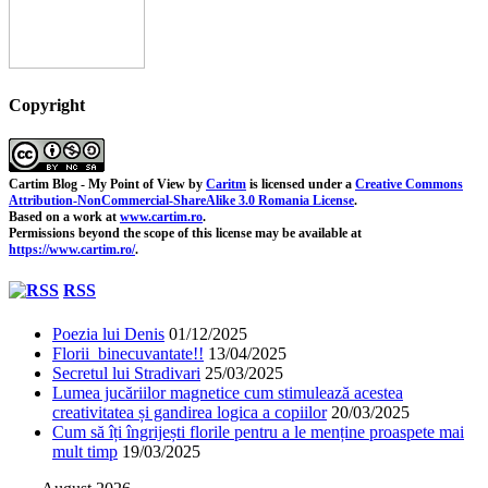
Copyright
Cartim Blog - My Point of View
by
Caritm
is licensed under a
Creative Commons
Attribution-NonCommercial-ShareAlike 3.0 Romania License
.
Based on a work at
www.cartim.ro
.
Permissions beyond the scope of this license may be available at
https://www.cartim.ro/
.
RSS
Poezia lui Denis
01/12/2025
Florii binecuvantate!!
13/04/2025
Secretul lui Stradivari
25/03/2025
Lumea jucăriilor magnetice cum stimulează acestea
creativitatea și gandirea logica a copiilor
20/03/2025
Cum să îți îngrijești florile pentru a le menține proaspete mai
mult timp
19/03/2025