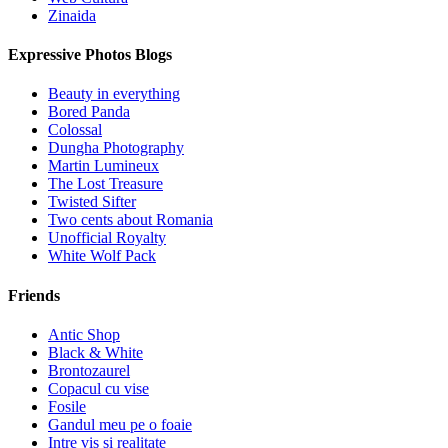
Zinaida
Expressive Photos Blogs
Beauty in everything
Bored Panda
Colossal
Dungha Photography
Martin Lumineux
The Lost Treasure
Twisted Sifter
Two cents about Romania
Unofficial Royalty
White Wolf Pack
Friends
Antic Shop
Black & White
Brontozaurel
Copacul cu vise
Fosile
Gandul meu pe o foaie
Intre vis si realitate