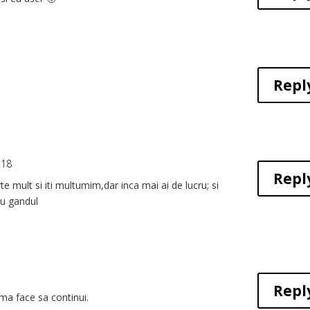
Repl
:18
Repl
e mult si iti multumim,dar inca mai ai de lucru; si
cu gandul
Repl
ma face sa continui.