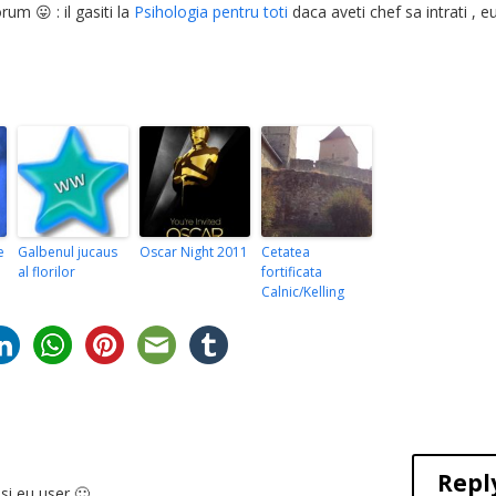
rum 😛 : il gasiti la
Psihologia pentru toti
daca aveti chef sa intrati , e
e
Galbenul jucaus
Oscar Night 2011
Cetatea
al florilor
fortificata
Calnic/Kelling
Repl
si eu user 🙂