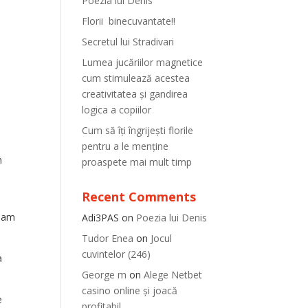
Poezia lui Denis
Florii binecuvantate!!
Secretul lui Stradivari
Lumea jucăriilor magnetice
cum stimulează acestea
creativitatea și gandirea
logica a copiilor
Cum să îți îngrijești florile
pentru a le menține
m
proaspete mai mult timp
u
Recent Comments
l am
Adi3PAS
on
Poezia lui Denis
Tudor Enea
on
Jocul
cuvintelor (246)
a
George m
on
Alege Netbet
casino online și joacă
e
profitabil