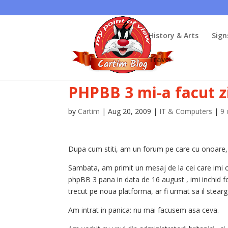
History & Arts
Sign
Travel
PHPBB 3 mi-a facut z
by
Cartim
|
Aug 20, 2009
|
IT & Computers
|
9
Dupa cum stiti, am un forum pe care cu onoare, i
Sambata, am primit un mesaj de la cei care imi o
phpBB 3 pana in data de 16 august , imi inchid f
trecut pe noua platforma, ar fi urmat sa il stearg
Am intrat in panica: nu mai facusem asa ceva.