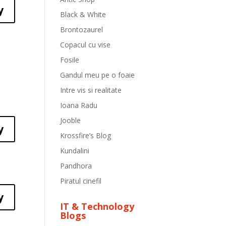
y
Black & White
Brontozaurel
Copacul cu vise
Fosile
Gandul meu pe o foaie
Intre vis si realitate
Ioana Radu
Jooble
y
Krossfire’s Blog
Kundalini
Pandhora
Piratul cinefil
y
IT & Technology
Blogs