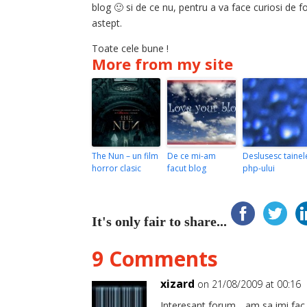
blog 🙂 si de ce nu, pentru a va face curiosi de fo
astept.
Toate cele bune !
More from my site
The Nun – un film
De ce mi-am
Deslusesc tainel
horror clasic
facut blog
php-ului
It's only fair to share...
9 Comments
xizard
on 21/08/2009 at 00:16
Interesant forum .. am sa imi fac 