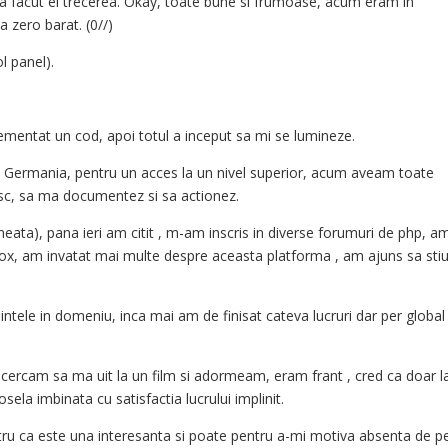
 si a facut el trecerea. Okay, toate bune si frumoase, acum eram in
a zero barat. (0//)
l panel).
ementat un cod, apoi totul a inceput sa mi se lumineze.
in Germania, pentru un acces la un nivel superior, acum aveam toate
sc, sa ma documentez si sa actionez.
ata), pana ieri am citit , m-am inscris in diverse forumuri de php, a
box, am invatat mai multe despre aceasta platforma , am ajuns sa sti
ntele in domeniu, inca mai am de finisat cateva lucruri dar per globa
ncercam sa ma uit la un film si adormeam, eram frant , cred ca doar l
ela imbinata cu satisfactia lucrului implinit.
ru ca este una interesanta si poate pentru a-mi motiva absenta de p