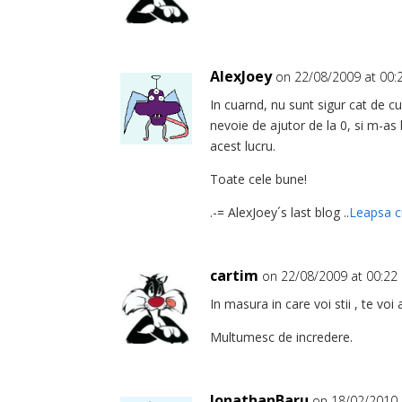
AlexJoey
on 22/08/2009 at 00:
In cuarnd, nu sunt sigur cat de c
nevoie de ajutor de la 0, si m-as
acest lucru.
Toate cele bune!
.-= AlexJoey´s last blog ..
Leapsa c
cartim
on 22/08/2009 at 00:22
In masura in care voi stii , te voi 
Multumesc de incredere.
JonathanBaru
on 18/02/2010 