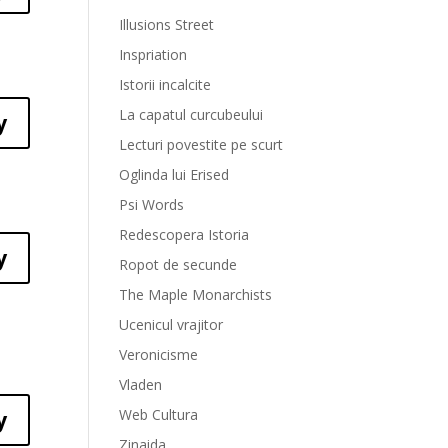
Illusions Street
Inspriation
Istorii incalcite
La capatul curcubeului
y
Lecturi povestite pe scurt
Oglinda lui Erised
Psi Words
Redescopera Istoria
y
Ropot de secunde
The Maple Monarchists
Ucenicul vrajitor
Veronicisme
Vladen
Web Cultura
y
Zinaida