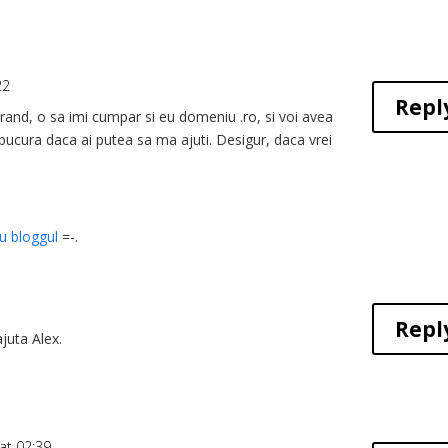
22
Repl
urand, o sa imi cumpar si eu domeniu .ro, si voi avea
 bucura daca ai putea sa ma ajuti. Desigur, daca vrei
u bloggul
=-.
Repl
ajuta Alex.
at 02:39