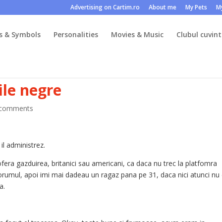
Advertising on Cartim.ro
About me
My Pets
M
s & Symbols
Personalities
Movies & Music
Clubul cuvint
ile negre
 comments
l administrez.
fera gazduirea, britanici sau americani, ca daca nu trec la platfomra
orumul, apoi imi mai dadeau un ragaz pana pe 31, daca nici atunci nu
a.