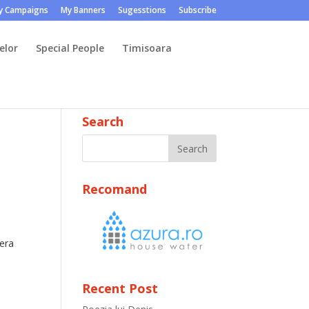
y Campaigns
My Banners
Sugesstions
Subscribe
elor
Special People
Timisoara
Search
Recomand
 era
Recent Post