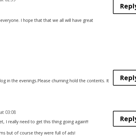
Repl
o everyone. I hope that that we all will have great
Repl
blog in the evenings.Please churning hold the contents. It
at 03:08
Repl
 I really need to get this thing going again!!!
s but of course they were full of ads!