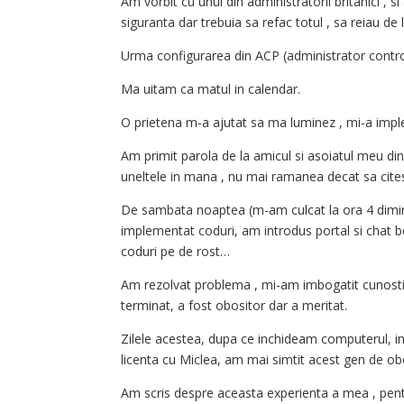
Am vorbit cu unul din administratorii britanici ,
siguranta dar trebuia sa refac totul , sa reiau de l
Urma configurarea din ACP (administrator contro
Ma uitam ca matul in calendar.
O prietena m-a ajutat sa ma luminez , mi-a impl
Am primit parola de la amicul si asoiatul meu d
uneltele in mana , nu mai ramanea decat sa cite
De sambata noaptea (m-am culcat la ora 4 dimine
implementat coduri, am introdus portal si chat 
coduri pe de rost…
Am rezolvat problema , mi-am imbogatit cunostii
terminat, a fost obositor dar a meritat.
Zilele acestea, dupa ce inchideam computerul, i
licenta cu Miclea, am mai simtit acest gen de obos
Am scris despre aceasta experienta a mea , pent