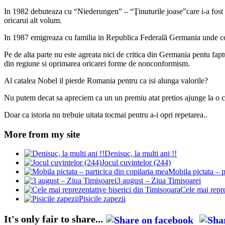
In 1982 debuteaza cu “Niederungen” – “Ţinuturile joase”care i-a fost m
oricarui alt volum.
In 1987 emigreaza cu familia in Republica Federală Germania unde con
Pe de alta parte nu este agreata nici de critica din Germania pentu faptu
din regiune si oprimarea oricarei forme de nonconformism.
Al catalea Nobel il pierde Romania pentru ca isi alunga valorile?
Nu putem decat sa apreciem ca un un premiu atat pretios ajunge la o c
Doar ca istoria nu trebuie uitata tocmai pentru a-i opri repetarea..
More from my site
Denisuc, la multi ani !!
Jocul cuvintelor (244)
Mobila pictata – p
3 august – Ziua Timisoarei
Cele mai repre
Pisicile zapezii
It's only fair to share...