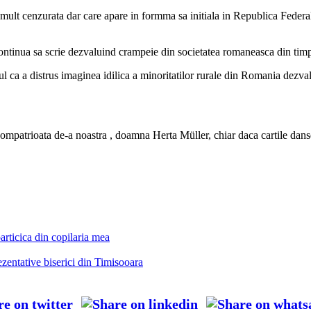
ult cenzurata dar care apare in formma sa initiala in Republica Federala
tinua sa scrie dezvaluind crampeie din societatea romaneasca din timpul
l ca a distrus imaginea idilica a minoritatilor rurale din Romania dezvalui
ompatrioata de-a noastra , doamna Herta Müller, chiar daca cartile danse
articica din copilaria mea
zentative biserici din Timisooara