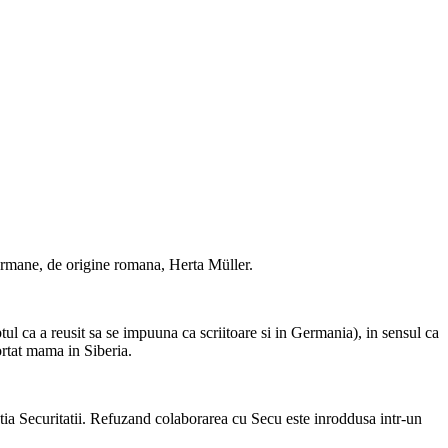
germane, de origine romana, Herta Müller.
tul ca a reusit sa se impuuna ca scriitoare si in Germania), in sensul ca
ortat mama in Siberia.
ntia Securitatii. Refuzand colaborarea cu Secu este inroddusa intr-un