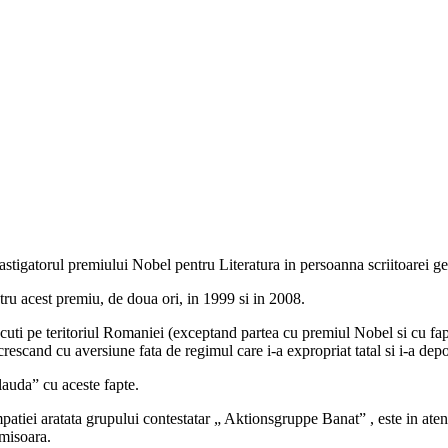
castigatorul premiului Nobel pentru Literatura in persoanna scriitoarei 
u acest premiu, de doua ori, in 1999 si in 2008.
ascuti pe teritoriul Romaniei (exceptand partea cu premiul Nobel si cu fap
rescand cu aversiune fata de regimul care i-a expropriat tatal si i-a dep
auda” cu aceste fapte.
patiei aratata grupului contestatar „ Aktionsgruppe Banat” , este in ate
misoara.