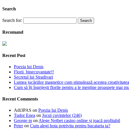
Search
Search for:
Recomand
Recent Post
Poezia lui Denis
Florii binecuvantate!!
Secretul lui Stradivari
Lumea jucăriilor magnetice cum stimulează acestea creativitatea 
Cum să îți îngrijești florile pentru a le menține proaspete mai mu
Recent Comments
Adi3PAS
on
Poezia lui Denis
Tudor Enea
on
Jocul cuvintelor (246)
George m
on
Alege Netbet casino online și joacă profitabil
Peter
on
Cum alegi hota potrivita pentru bucataria ta?