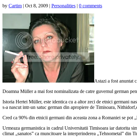
by
Cartim
|
Oct 8, 2009
|
Personalities
|
0 comments
Astazi a fost anuntat 
Doamna Müller a mai fost nominalizata de catre guvernul german pentr
Istoria Hertei Müller, este identica cu a altor zeci de etnici germani n
s-a nascut intr-un satuc german din apropiere de Timisoara, Nithidorf,c
Cred ca 90% din etnicii germani din aceasta zona a Romaniei se pot „l
Urmeaza germanistica in cadrul Universitatii Timisoara iar datorita sim
climat „sanatos” ca muncitoare la interprrinderea „Tehnometal” din Ti