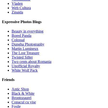
Vladen
Web Cultura
Zinaida
Expressive Photos Blogs
Beauty in everything
Bored Panda
Colossal
Dungha Photography
Martin Lumineux
The Lost Treasure
Twisted Sifter
Two cents about Romania
Unofficial Royalty
White Wolf Pack
Friends
Antic Shop
Black & White
Brontozaurel
Copacul cu vise
Fosile