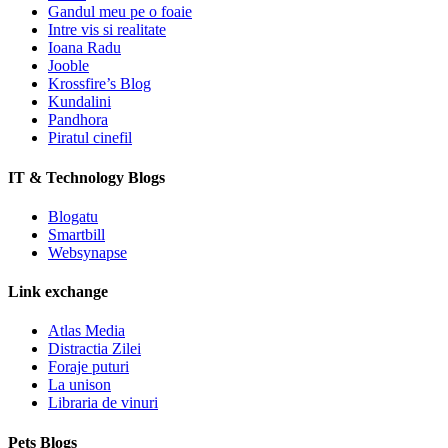
Gandul meu pe o foaie
Intre vis si realitate
Ioana Radu
Jooble
Krossfire’s Blog
Kundalini
Pandhora
Piratul cinefil
IT & Technology Blogs
Blogatu
Smartbill
Websynapse
Link exchange
Atlas Media
Distractia Zilei
Foraje puturi
La unison
Libraria de vinuri
Pets Blogs