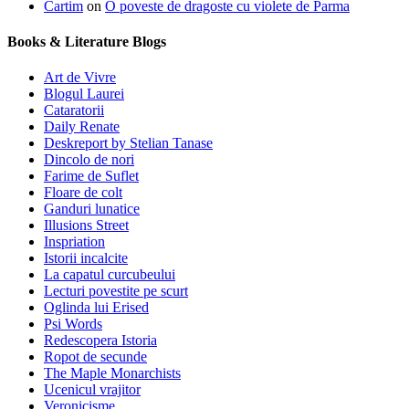
Cartim
on
O poveste de dragoste cu violete de Parma
Books & Literature Blogs
Art de Vivre
Blogul Laurei
Cataratorii
Daily Renate
Deskreport by Stelian Tanase
Dincolo de nori
Farime de Suflet
Floare de colt
Ganduri lunatice
Illusions Street
Inspriation
Istorii incalcite
La capatul curcubeului
Lecturi povestite pe scurt
Oglinda lui Erised
Psi Words
Redescopera Istoria
Ropot de secunde
The Maple Monarchists
Ucenicul vrajitor
Veronicisme