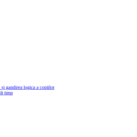
și gandirea logica a copiilor
lt timp