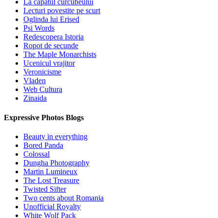
La capatul curcubeului
Lecturi povestite pe scurt
Oglinda lui Erised
Psi Words
Redescopera Istoria
Ropot de secunde
The Maple Monarchists
Ucenicul vrajitor
Veronicisme
Vladen
Web Cultura
Zinaida
Expressive Photos Blogs
Beauty in everything
Bored Panda
Colossal
Dungha Photography
Martin Lumineux
The Lost Treasure
Twisted Sifter
Two cents about Romania
Unofficial Royalty
White Wolf Pack