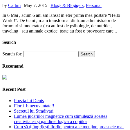
by
Cartim
|
May 7, 2015
|
Blogs & Bloggers
,
Personal
In 6 Mai , acum 6 ani am lansat in eter prima mea postare “Hello
World!”. De 6 ani ,m-am transformat dintr-un administrator de
forumuri si moderator ( ca au fost de psihologie, de nutritie ,
traveling , sau animale exotice, toate au fost o provocare care...
Search
Search for:
Recomand
Recent Post
Poezia lui Denis
Florii binecuvantate!!
Secretul lui Stradivari
Lumea jucăriilor magnetice cum stimulează acestea
creativitatea și gandirea logica a copiilor
Cum să îți îngrijești florile pentru a le menține proaspete mai