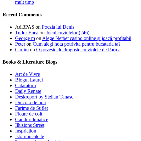
mult timp
Recent Comments
Adi3PAS
on
Poezia lui Denis
Tudor Enea
on
Jocul cuvintelor (246)
George m
on
Alege Netbet casino online și joacă profitabil
Peter
on
Cum alegi hota potrivita pentru bucataria ta?
Cartim
on
O poveste de dragoste cu violete de Parma
Books & Literature Blogs
Art de Vivre
Blogul Laurei
Cataratorii
Daily Renate
Deskreport by Stelian Tanase
Dincolo de nori
Farime de Suflet
Floare de colt
Ganduri lunatice
Illusions Street
Inspriation
Istorii incalcite