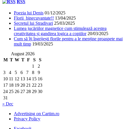
RSS
Poezia lui Denis
01/12/2025
Florii binecuvantate!!
13/04/2025
Secretul lui Stradivari
25/03/2025
Lumea jucăriilor magnetice cum stimulează acestea
creativitatea și gandirea logica a copiilor
20/03/2025
Cum să îți îngrijești florile pentru a le menține proaspete mai
mult timp
19/03/2025
August 2026
M
T
W
T
F
S
S
1
2
3
4
5
6
7
8
9
10
11
12
13
14
15
16
17
18
19
20
21
22
23
24
25
26
27
28
29
30
31
« Dec
Advertising on Cartim.ro
Privacy Policy
Facebook