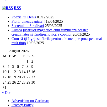
RSS
Poezia lui Denis
01/12/2025
Florii binecuvantate!!
13/04/2025
Secretul lui Stradivari
25/03/2025
Lumea jucăriilor magnetice cum stimulează acestea
creativitatea și gandirea logica a copiilor
20/03/2025
Cum să îți îngrijești florile pentru a le menține proaspete mai
mult timp
19/03/2025
August 2026
M
T
W
T
F
S
S
1
2
3
4
5
6
7
8
9
10
11
12
13
14
15
16
17
18
19
20
21
22
23
24
25
26
27
28
29
30
31
« Dec
Advertising on Cartim.ro
Privacy Policy