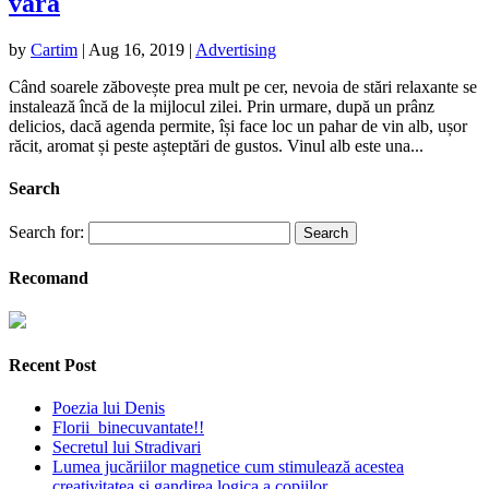
vară
by
Cartim
|
Aug 16, 2019
|
Advertising
Când soarele zăbovește prea mult pe cer, nevoia de stări relaxante se
instalează încă de la mijlocul zilei. Prin urmare, după un prânz
delicios, dacă agenda permite, își face loc un pahar de vin alb, ușor
răcit, aromat și peste așteptări de gustos. Vinul alb este una...
Search
Search for:
Recomand
Recent Post
Poezia lui Denis
Florii binecuvantate!!
Secretul lui Stradivari
Lumea jucăriilor magnetice cum stimulează acestea
creativitatea și gandirea logica a copiilor