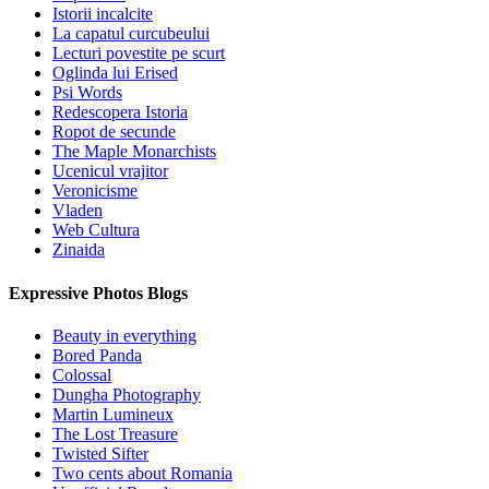
Istorii incalcite
La capatul curcubeului
Lecturi povestite pe scurt
Oglinda lui Erised
Psi Words
Redescopera Istoria
Ropot de secunde
The Maple Monarchists
Ucenicul vrajitor
Veronicisme
Vladen
Web Cultura
Zinaida
Expressive Photos Blogs
Beauty in everything
Bored Panda
Colossal
Dungha Photography
Martin Lumineux
The Lost Treasure
Twisted Sifter
Two cents about Romania