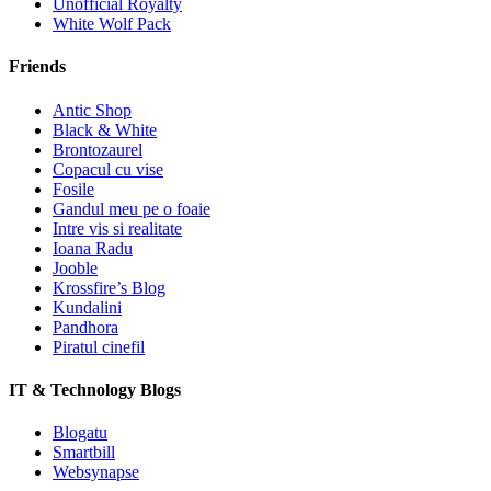
Unofficial Royalty
White Wolf Pack
Friends
Antic Shop
Black & White
Brontozaurel
Copacul cu vise
Fosile
Gandul meu pe o foaie
Intre vis si realitate
Ioana Radu
Jooble
Krossfire’s Blog
Kundalini
Pandhora
Piratul cinefil
IT & Technology Blogs
Blogatu
Smartbill
Websynapse