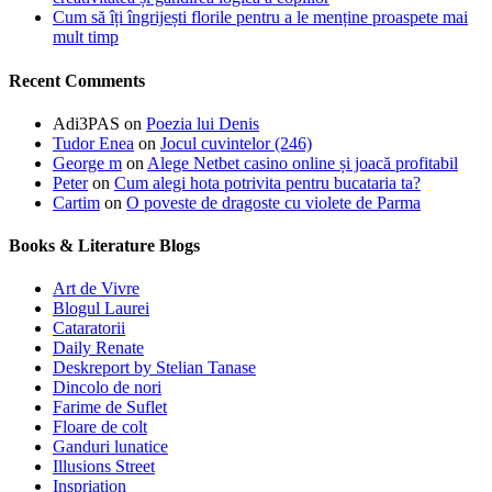
Cum să îți îngrijești florile pentru a le menține proaspete mai
mult timp
Recent Comments
Adi3PAS
on
Poezia lui Denis
Tudor Enea
on
Jocul cuvintelor (246)
George m
on
Alege Netbet casino online și joacă profitabil
Peter
on
Cum alegi hota potrivita pentru bucataria ta?
Cartim
on
O poveste de dragoste cu violete de Parma
Books & Literature Blogs
Art de Vivre
Blogul Laurei
Cataratorii
Daily Renate
Deskreport by Stelian Tanase
Dincolo de nori
Farime de Suflet
Floare de colt
Ganduri lunatice
Illusions Street
Inspriation