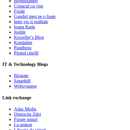
Brontozaurel
Copacul cu vise
Fosile
Gandul meu pe o foaie
Intre vis si realitate
Ioana Radu
Jooble
Krossfire’s Blog
Kundalini
Pandhora
Piratul cinefil
IT & Technology Blogs
Blogatu
Smartbill
Websynapse
Link exchange
Atlas Media
Distractia Zilei
Foraje puturi
La unison
Libraria de vinuri