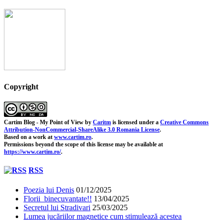
Copyright
Cartim Blog - My Point of View
by
Caritm
is licensed under a
Creative Commons
Attribution-NonCommercial-ShareAlike 3.0 Romania License
.
Based on a work at
www.cartim.ro
.
Permissions beyond the scope of this license may be available at
https://www.cartim.ro/
.
RSS
Poezia lui Denis
01/12/2025
Florii binecuvantate!!
13/04/2025
Secretul lui Stradivari
25/03/2025
Lumea jucăriilor magnetice cum stimulează acestea