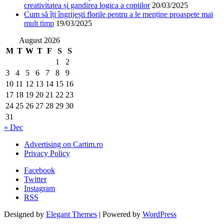
creativitatea și gandirea logica a copiilor
20/03/2025
Cum să îți îngrijești florile pentru a le menține proaspete mai
mult timp
19/03/2025
August 2026
M
T
W
T
F
S
S
1
2
3
4
5
6
7
8
9
10
11
12
13
14
15
16
17
18
19
20
21
22
23
24
25
26
27
28
29
30
31
« Dec
Advertising on Cartim.ro
Privacy Policy
Facebook
Twitter
Instagram
RSS
Designed by
Elegant Themes
| Powered by
WordPress