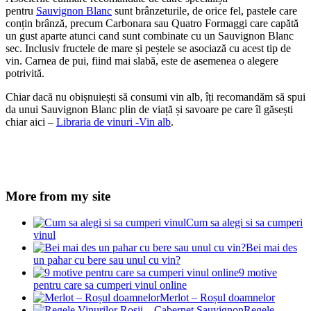
pentru
Sauvignon Blanc
sunt brânzeturile, de orice fel, pastele care
conțin brânză, precum Carbonara sau Quatro Formaggi care capătă
un gust aparte atunci cand sunt combinate cu un Sauvignon Blanc
sec. Inclusiv fructele de mare și peștele se asociază cu acest tip de
vin. Carnea de pui, fiind mai slabă, este de asemenea o alegere
potrivită.
Chiar dacă nu obișnuiești să consumi vin alb, îți recomandăm să spui
da unui Sauvignon Blanc plin de viață și savoare pe care îl găsești
chiar aici –
Libraria de vinuri -Vin alb
.
More from my site
Cum sa alegi si sa cumperi
vinul
Bei mai des
un pahar cu bere sau unul cu vin?
9 motive
pentru care sa cumperi vinul online
Merlot – Roșul doamnelor
Regele