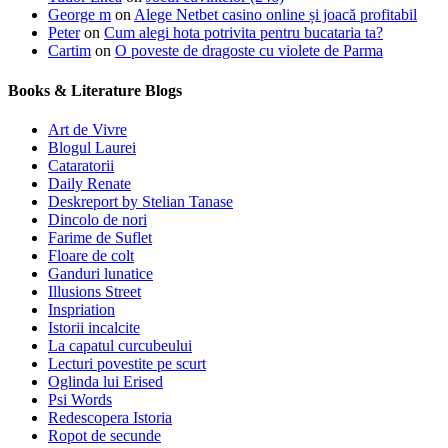
George m
on
Alege Netbet casino online și joacă profitabil
Peter
on
Cum alegi hota potrivita pentru bucataria ta?
Cartim
on
O poveste de dragoste cu violete de Parma
Books & Literature Blogs
Art de Vivre
Blogul Laurei
Cataratorii
Daily Renate
Deskreport by Stelian Tanase
Dincolo de nori
Farime de Suflet
Floare de colt
Ganduri lunatice
Illusions Street
Inspriation
Istorii incalcite
La capatul curcubeului
Lecturi povestite pe scurt
Oglinda lui Erised
Psi Words
Redescopera Istoria
Ropot de secunde