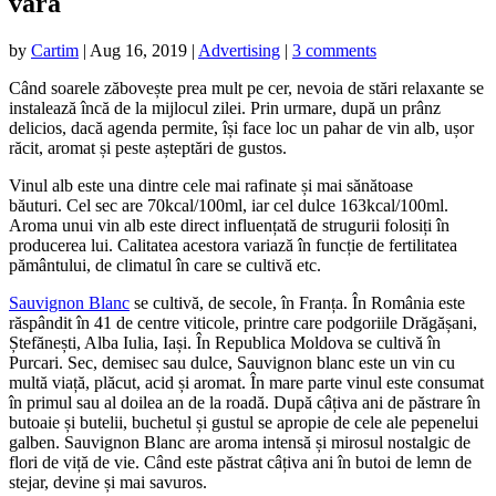
vară
by
Cartim
|
Aug 16, 2019
|
Advertising
|
3 comments
Când soarele zăbovește prea mult pe cer, nevoia de stări relaxante se
instalează încă de la mijlocul zilei.
Prin urmare, după un prânz
delicios, dacă agenda permite, își face loc un pahar de vin alb, ușor
răcit, aromat și peste așteptări de gustos.
Vinul alb este una dintre cele mai rafinate și mai sănătoase
băuturi. Cel sec are 70kcal/100ml, iar cel dulce 163kcal/100ml.
Aroma unui vin alb este direct influențată de strugurii folosiți în
producerea lui. Calitatea acestora variază în funcție de fertilitatea
pământului, de climatul în care se cultivă etc.
Sauvignon Blanc
se cultivă, de secole, în Franța. În România este
răspândit în 41 de centre viticole, printre care podgoriile Drăgășani,
Ștefănești, Alba Iulia, Iași. În Republica Moldova se cultivă în
Purcari. Sec, demisec sau dulce, Sauvignon blanc este un vin cu
multă viață, plăcut, acid și aromat. În mare parte vinul este consumat
în primul sau al doilea an de la roadă. După câțiva ani de păstrare în
butoaie și butelii, buchetul și gustul se apropie de cele ale pepenelui
galben. Sauvignon Blanc are aroma intensă și mirosul nostalgic de
flori de viță de vie. Când este păstrat câțiva ani în butoi de lemn de
stejar, devine și mai savuros.