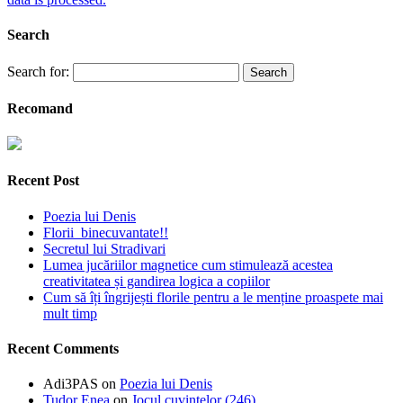
Search
Search for:
Recomand
Recent Post
Poezia lui Denis
Florii binecuvantate!!
Secretul lui Stradivari
Lumea jucăriilor magnetice cum stimulează acestea
creativitatea și gandirea logica a copiilor
Cum să îți îngrijești florile pentru a le menține proaspete mai
mult timp
Recent Comments
Adi3PAS
on
Poezia lui Denis
Tudor Enea
on
Jocul cuvintelor (246)