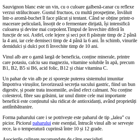
Sauvignon blanc este un vin, cu o culoare galbenă-canar cu reflexe
verzui strălucitoare. Gustul fructuos, cu multă prospețime, învăluit
într-o aromă-buchet îl face plăcut și tentant. Când se obține printr-o
macerare peliculară, însoțit de o fermentare dirijată, își intensifică
culoarea și devine mai
corpolent.Timpul de învechire diferă în
funcție de soi. Astfel, cele lejere și seci pot fi păstrate timp de 2 până
la 4 ani, iar cele demiseci timp de 4 până la 6 ani. În schimb, vinurile
demidulci și dulci pot fi învechite timp de 10 ani.
Vinul alb are o gamă largă de beneficia, conține minerale, printre
care potasiu, calciu sau magneziu, vitamine solubile în apă, precum
B1, B2, B5 si B6, acid folic, B12 și chiar vitamina C.
Un pahar de vin alb pe zi sporește puterea sistemului imunitar
împotriva virușilor, favorizează secreția sucului gastric, fiind un bun
digestiv, și poate trata insomniile, având efect calmant. Nu conține
colesterol, fibre sau grăsimi, iar unul dintre cele mai importante
beneficii este conținutul său ridicat de antioxidanți, având proprietăți
antiîmbătranire.
Forma paharului care i se potrivește este paharul de tip „lalea” cu
picior. Piciorul
paharului
este esențial, întrucât vinul alb se servește
rece, la o temperatură cuprinsă între 10 și 12 grade.
Asocierile culinare recomandate de către specialiști