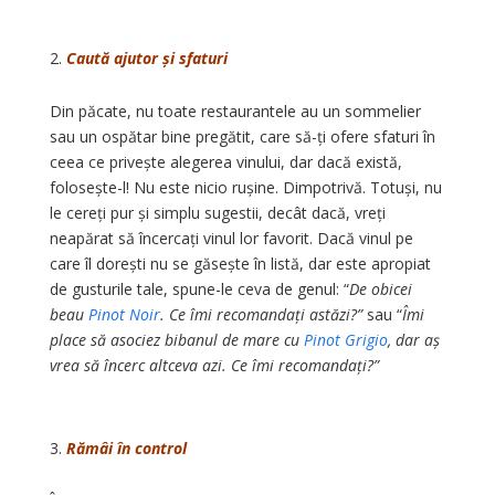
Caută ajutor și sfaturi
Din păcate, nu toate restaurantele au un sommelier
sau un ospătar bine pregătit, care să-ți ofere sfaturi în
ceea ce privește alegerea vinului, dar dacă există,
folosește-l! Nu este nicio rușine. Dimpotrivă. Totuși, nu
le cereți pur și simplu sugestii, decât dacă, vreți
neapărat să încercați vinul lor favorit. Dacă vinul pe
care îl dorești nu se găsește în listă, dar este apropiat
de gusturile tale, spune-le ceva de genul: “
De obicei
beau
Pinot Noir
. Ce îmi recomandați astăzi?”
sau “
Îmi
place să asociez bibanul de mare cu
Pinot Grigio
, dar aș
vrea să încerc altceva azi. Ce îmi recomandați?”
Rămâi în control