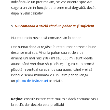
Indicându-le un preț maxim, se vor orienta spre a-ți
sugera un vin în funcție de arome mai degrabă, decât
după nivelul calitativ.
Nu comanda o sticlă când un pahar ar fi suficient
Nu este nicio rușine să comanzi vin la pahar!
Dar numai dacă ai regăsit în restaurant semnele bune
descrise mai sus. Vinul la pahar sau sticlele de
dimensiuni mai mici (187 ml sau 500 ml) sunt ideale
atunci când vrei doar să-ți “clătești” gura cu o aromă
plăcută, eventual ca aperitiv sau atunci când vrei să
închei o seară minunată cu un ultim pahar, lângă
un
platou de brânzeturi
asortate.
Reține
: costul/unitate este mai mic dacă comanzi vinul
la sticlă, dar decizia este profitabil