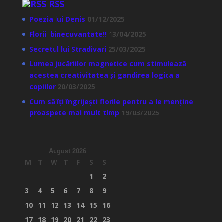
RSS
Poezia lui Denis
01/12/2025
Florii binecuvantate!!
13/04/2025
Secretul lui Stradivari
25/03/2025
Lumea jucăriilor magnetice cum stimulează
acestea creativitatea și gandirea logica a
copiilor
20/03/2025
Cum să îți îngrijești florile pentru a le menține
proaspete mai mult timp
19/03/2025
August 2026
M
T
W
T
F
S
S
1
2
3
4
5
6
7
8
9
10
11
12
13
14
15
16
17
18
19
20
21
22
23