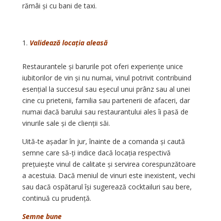
rămâi și cu bani de taxi.
Validează locația aleasă
Restaurantele și barurile pot oferi experiențe unice
iubitorilor de vin și nu numai, vinul potrivit contribuind
esențial la succesul sau eșecul unui prânz sau al unei
cine cu prietenii, familia sau partenerii de afaceri, dar
numai dacă barului sau restaurantului ales îi pasă de
vinurile sale și de clienții săi.
Uită-te așadar în jur, înainte de a comanda și caută
semne care să-ți indice dacă locația respectivă
prețuiește vinul de calitate și servirea corespunzătoare
a acestuia. Dacă meniul de vinuri este inexistent, vechi
sau dacă ospătarul își sugerează cocktailuri sau bere,
continuă cu prudență.
Semne bune