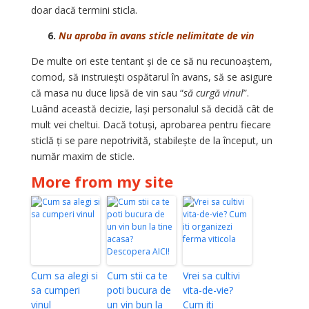
doar dacă termini sticla.
6.
Nu aproba în avans sticle nelimitate de vin
De multe ori este tentant și de ce să nu recunoaștem,
comod, să instruiești ospătarul în avans, să se asigure
că masa nu duce lipsă de vin sau “
să curgă vinul
”.
Luând această decizie, lași personalul să decidă cât de
mult vei cheltui. Dacă totuși, aprobarea pentru fiecare
sticlă ți se pare nepotrivită, stabilește de la început, un
număr maxim de sticle.
More from my site
Cum sa alegi si
Cum stii ca te
Vrei sa cultivi
sa cumperi
poti bucura de
vita-de-vie?
vinul
un vin bun la
Cum iti