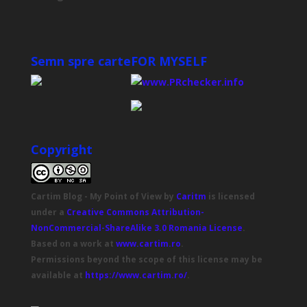
Semn spre carte
FOR MYSELF
Copyright
Cartim Blog - My Point of View
by
Caritm
is licensed
under a
Creative Commons Attribution-
NonCommercial-ShareAlike 3.0 Romania License
.
Based on a work at
www.cartim.ro
.
Permissions beyond the scope of this license may be
available at
https://www.cartim.ro/
.