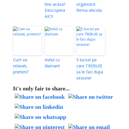
tine acasa?
organizezi
Descopera
ferma viticola
AICI!
Cum va
Inelul cu
5 lucruri pe
relaxati,
diamant
care TREBUIE
prieteni?
sa le faci dupa
sesiune!
It's only fair to share...