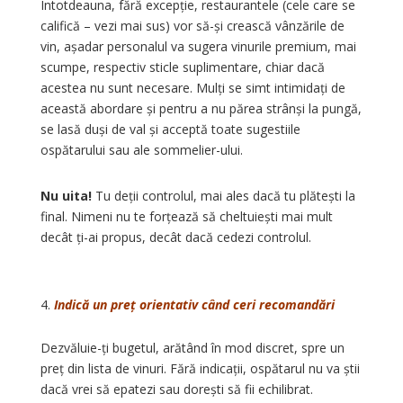
Întotdeauna, fără excepție, restaurantele (cele care se
califică – vezi mai sus) vor să-și crească vânzările de
vin, așadar personalul va sugera vinurile premium, mai
scumpe, respectiv sticle suplimentare, chiar dacă
acestea nu sunt necesare. Mulți se simt intimidați de
această abordare și pentru a nu părea strânși la pungă,
se lasă duși de val și acceptă toate sugestiile
ospătarului sau ale sommelier-ului.
Nu uita!
Tu deții controlul, mai ales dacă tu plătești la
final. Nimeni nu te forțează să cheltuiești mai mult
decât ți-ai propus, decât dacă cedezi controlul.
Indică un preț orientativ când ceri recomandări
Dezvăluie-ți bugetul, arătând în mod discret, spre un
preț din lista de vinuri. Fără indicații, ospătarul nu va știi
dacă vrei să epatezi sau dorești să fii echilibrat.