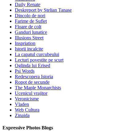
Daily Renate
Deskreport by Stelian Tanase
Dincolo de nori
Farime de Suflet
Floare de colt
Ganduri lunatice
Illusions Street
Inspriation
Istorii incalcite
La capatul curcubeului
Lecturi povestite pe scurt
Oglinda lui Erised
Psi Words
Redescopera Istoria
Ropot de secunde
The Maple Monarchists
Ucenicul vrajitor
Veronicisme
Vladen
Web Cultura
Zinaida
Expressive Photos Blogs