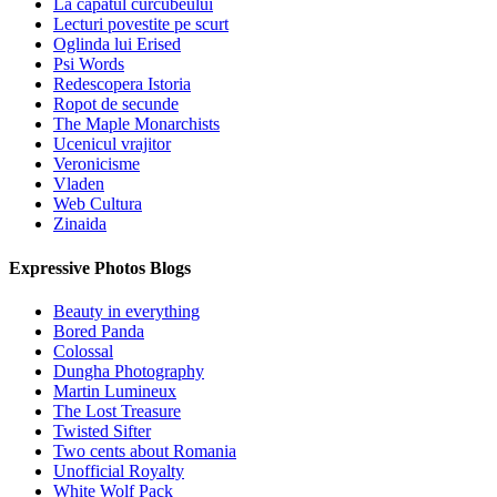
La capatul curcubeului
Lecturi povestite pe scurt
Oglinda lui Erised
Psi Words
Redescopera Istoria
Ropot de secunde
The Maple Monarchists
Ucenicul vrajitor
Veronicisme
Vladen
Web Cultura
Zinaida
Expressive Photos Blogs
Beauty in everything
Bored Panda
Colossal
Dungha Photography
Martin Lumineux
The Lost Treasure
Twisted Sifter
Two cents about Romania
Unofficial Royalty
White Wolf Pack