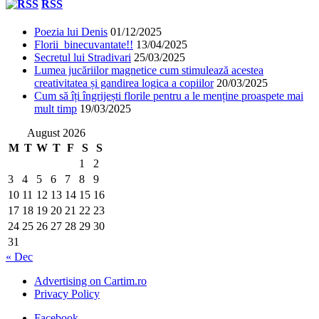
RSS
Poezia lui Denis
01/12/2025
Florii binecuvantate!!
13/04/2025
Secretul lui Stradivari
25/03/2025
Lumea jucăriilor magnetice cum stimulează acestea
creativitatea și gandirea logica a copiilor
20/03/2025
Cum să îți îngrijești florile pentru a le menține proaspete mai
mult timp
19/03/2025
August 2026
M
T
W
T
F
S
S
1
2
3
4
5
6
7
8
9
10
11
12
13
14
15
16
17
18
19
20
21
22
23
24
25
26
27
28
29
30
31
« Dec
Advertising on Cartim.ro
Privacy Policy
Facebook