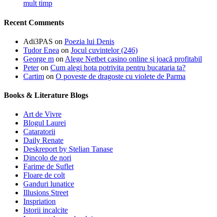
mult timp
Recent Comments
Adi3PAS
on
Poezia lui Denis
Tudor Enea
on
Jocul cuvintelor (246)
George m
on
Alege Netbet casino online și joacă profitabil
Peter
on
Cum alegi hota potrivita pentru bucataria ta?
Cartim
on
O poveste de dragoste cu violete de Parma
Books & Literature Blogs
Art de Vivre
Blogul Laurei
Cataratorii
Daily Renate
Deskreport by Stelian Tanase
Dincolo de nori
Farime de Suflet
Floare de colt
Ganduri lunatice
Illusions Street
Inspriation
Istorii incalcite