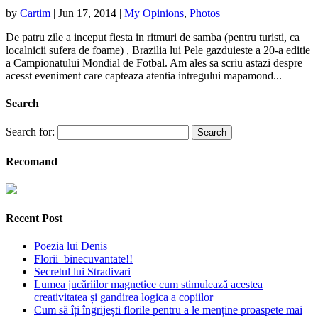
by
Cartim
|
Jun 17, 2014
|
My Opinions
,
Photos
De patru zile a inceput fiesta in ritmuri de samba (pentru turisti, ca
localnicii sufera de foame) , Brazilia lui Pele gazduieste a 20-a editie
a Campionatului Mondial de Fotbal. Am ales sa scriu astazi despre
acesst eveniment care capteaza atentia intregului mapamond...
Search
Search for:
Recomand
Recent Post
Poezia lui Denis
Florii binecuvantate!!
Secretul lui Stradivari
Lumea jucăriilor magnetice cum stimulează acestea
creativitatea și gandirea logica a copiilor
Cum să îți îngrijești florile pentru a le menține proaspete mai