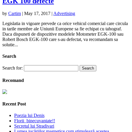
EGK 100 defecte
by
Cartim
|
May 17, 2017
|
Advertising
Legislatia in vigoare prevede ca orice vehicul comercial care circula
in tarile membre ale Uniunii Europene sa fie echipat cu tahograf.
Daca dispuneti de dispozitive modelele Motometer EGK-100 sau
Robert Bosch EGK-100 care s-au defectat, va recomandam sa
solutie...
Search
Search for:
Recomand
Recent Post
Poezia lui Denis
Florii binecuvantate!!
Secretul lui Stradivari
Lumea jucăriilor magnetice cum stimulează acestea