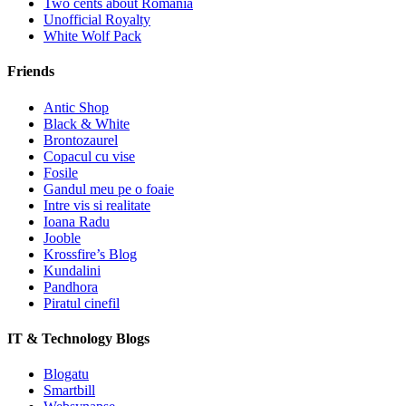
Two cents about Romania
Unofficial Royalty
White Wolf Pack
Friends
Antic Shop
Black & White
Brontozaurel
Copacul cu vise
Fosile
Gandul meu pe o foaie
Intre vis si realitate
Ioana Radu
Jooble
Krossfire’s Blog
Kundalini
Pandhora
Piratul cinefil
IT & Technology Blogs
Blogatu
Smartbill