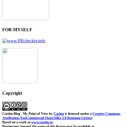
FOR MYSELF
Copyright
Cartim Blog - My Point of View
by
Caritm
is licensed under a
Creative Commons
Attribution-NonCommercial-ShareAlike 3.0 Romania License
.
Based on a work at
www.cartim.ro
.
Permissions beyond the scope of this license may be available at