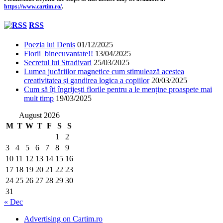
https://www.cartim.ro/
.
RSS
Poezia lui Denis
01/12/2025
Florii binecuvantate!!
13/04/2025
Secretul lui Stradivari
25/03/2025
Lumea jucăriilor magnetice cum stimulează acestea
creativitatea și gandirea logica a copiilor
20/03/2025
Cum să îți îngrijești florile pentru a le menține proaspete mai
mult timp
19/03/2025
August 2026
M
T
W
T
F
S
S
1
2
3
4
5
6
7
8
9
10
11
12
13
14
15
16
17
18
19
20
21
22
23
24
25
26
27
28
29
30
31
« Dec
Advertising on Cartim.ro