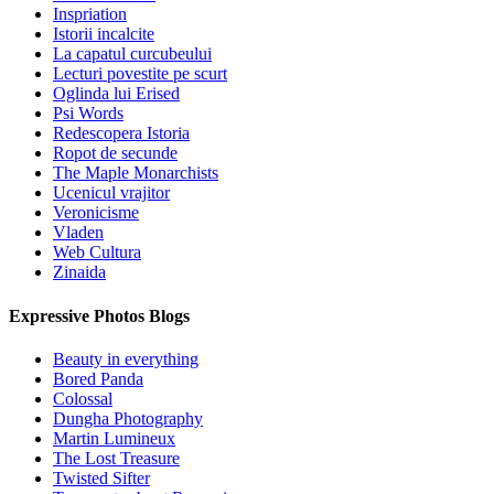
Inspriation
Istorii incalcite
La capatul curcubeului
Lecturi povestite pe scurt
Oglinda lui Erised
Psi Words
Redescopera Istoria
Ropot de secunde
The Maple Monarchists
Ucenicul vrajitor
Veronicisme
Vladen
Web Cultura
Zinaida
Expressive Photos Blogs
Beauty in everything
Bored Panda
Colossal
Dungha Photography
Martin Lumineux
The Lost Treasure
Twisted Sifter