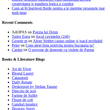
creativitatea și gandirea logica a copiilor
Cum să îți îngrijești florile pentru a le menține proaspete mai
mult timp
Recent Comments
Adi3PAS
on
Poezia lui Denis
Tudor Enea
on
Jocul cuvintelor (246)
George m
on
Alege Netbet casino online și joacă profitabil
Peter
on
Cum alegi hota potrivita pentru bucataria ta?
Cartim
on
O poveste de dragoste cu violete de Parma
Books & Literature Blogs
Art de Vivre
Blogul Laurei
Cataratorii
Daily Renate
Deskreport by Stelian Tanase
Dincolo de nori
Farime de Suflet
Floare de colt
Ganduri lunatice
Illusions Street