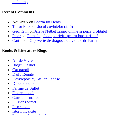
mult timp
Recent Comments
Adi3PAS
on
Poezia lui Denis
Tudor Enea
on
Jocul cuvintelor (246)
George m
on
Alege Netbet casino online și joacă profitabil
Peter
on
Cum alegi hota potrivita pentru bucataria ta?
Cartim
on
O poveste de dragoste cu violete de Parma
Books & Literature Blogs
Art de Vivre
Blogul Laurei
Cataratorii
Daily Renate
Deskreport by Stelian Tanase
Dincolo de nori
Farime de Suflet
Floare de colt
Ganduri lunatice
Illusions Street
Inspriation
Istorii incalcite