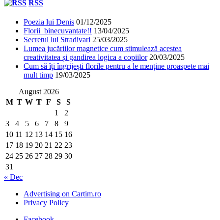
RSS
Poezia lui Denis
01/12/2025
Florii binecuvantate!!
13/04/2025
Secretul lui Stradivari
25/03/2025
Lumea jucăriilor magnetice cum stimulează acestea
creativitatea și gandirea logica a copiilor
20/03/2025
Cum să îți îngrijești florile pentru a le menține proaspete mai
mult timp
19/03/2025
August 2026
M
T
W
T
F
S
S
1
2
3
4
5
6
7
8
9
10
11
12
13
14
15
16
17
18
19
20
21
22
23
24
25
26
27
28
29
30
31
« Dec
Advertising on Cartim.ro
Privacy Policy
Facebook