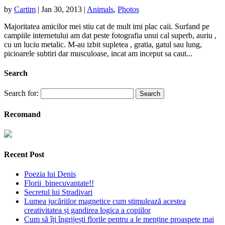
by
Cartim
|
Jan 30, 2013
|
Animals
,
Photos
Majoritatea amicilor mei stiu cat de mult imi plac caii. Surfand pe
campiile internetului am dat peste fotografia unui cal superb, auriu ,
cu un luciu metalic. M-au izbit supletea , gratia, gatul sau lung,
picioarele subtiri dar musculoase, incat am inceput sa caut...
Search
Search for:
Recomand
Recent Post
Poezia lui Denis
Florii binecuvantate!!
Secretul lui Stradivari
Lumea jucăriilor magnetice cum stimulează acestea
creativitatea și gandirea logica a copiilor
Cum să îți îngrijești florile pentru a le menține proaspete mai