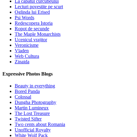
La capatul curcubeului
Lecturi povestite pe scurt
Oglinda lui Erised
Psi Words
Redescopera Istoria
Ropot de secunde
The Maple Monarchists
Ucenicul vrajitor
Veronicisme
Vladen
Web Cultura
Zinaida
Expressive Photos Blogs
Beauty in everything
Bored Panda
Colossal
Dungha Photography
Martin Lumineux
The Lost Treasure
Twisted Sifter
Two cents about Romania
Unofficial Royalty
White Wolf Pack