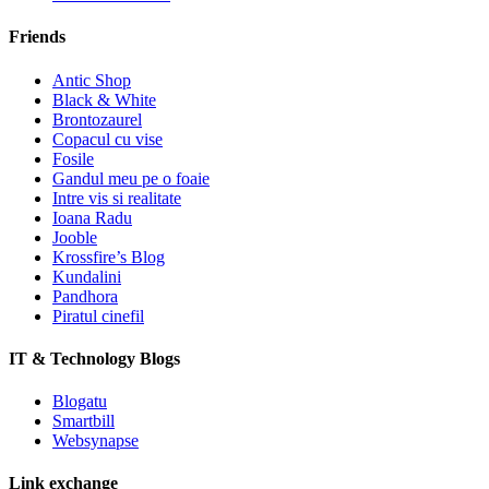
Friends
Antic Shop
Black & White
Brontozaurel
Copacul cu vise
Fosile
Gandul meu pe o foaie
Intre vis si realitate
Ioana Radu
Jooble
Krossfire’s Blog
Kundalini
Pandhora
Piratul cinefil
IT & Technology Blogs
Blogatu
Smartbill
Websynapse
Link exchange