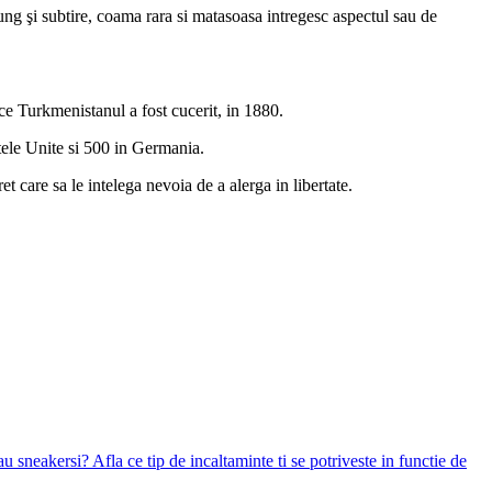
ung şi subtire, coama rara si matasoasa intregesc aspectul sau de
 ce Turkmenistanul a fost cucerit, in 1880.
tele Unite si 500 in Germania.
t care sa le intelega nevoia de a alerga in libertate.
sau sneakersi? Afla ce tip de incaltaminte ti se potriveste in functie de