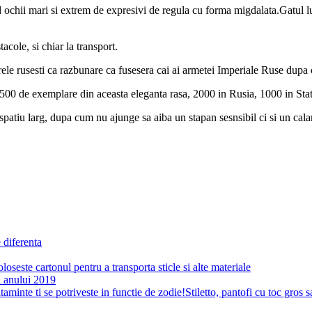
d ochii mari si extrem de expresivi de regula cu forma migdalata.Gatul l
tacole, si chiar la transport.
toarele rusesti ca razbunare ca fusesera cai ai armetei Imperiale Ruse dupa
3500 de exemplare din aceasta eleganta rasa, 2000 in Rusia, 1000 in Sta
patiu larg, dupa cum nu ajunge sa aiba un stapan sesnsibil ci si un calare
 diferenta
loseste cartonul pentru a transporta sticle si alte materiale
ii anului 2019
Stiletto, pantofi cu toc gros 