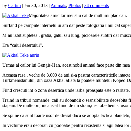
by
Cartim
|
Jan 30, 2013
|
Animals
,
Photos
|
34 comments
Majoritatea amicilor mei stiu cat de mult imi plac caii.
Surfand pe campiile internetului am dat peste fotografia unui cal superb
M-au izbit supletea , gratia, gatul sau lung, picioarele subtiri dar mus
Era “calul desertului”.
Urmas al cailor lui Gengis-Han, acest nobil animal face parte din ras
Aceasta rasa , veche de 3.000 de ani,si-a pastrat caracteristicile intact
Turkmenistanului, din oaza Akhal aflata la poalele muntelui Koped D
Fiind crescuti int-o zona desertica unde iarba proaspata este o raritate, 
Traind in triburi nomande, caii au dobandit o sesnsibilitate deosebita fii
stapani.De multe ori, incalecat fiind de un strain,desi obedient si usor 
Se spune ca sunt foarte usor de dresat daca se adopta tactica blandetii,
In vechime erau decorati cu podoabe pentru rezistenta si agilitatea lor