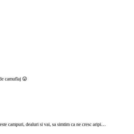
l de camuflaj 😛
 peste campuri, dealuri si vai, sa simtim ca ne cresc aripi…