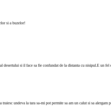
lor si a buzelor!
l desertului si il face sa fie confundat de la distanta cu nisipul.E un fe
ut sa traiesc undeva la tara sa-mi pot permite sa am un calut si sa alergam