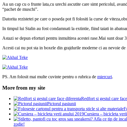
Au un cap cu o frunte lata,cu urechi ascutite care simt pericolul, avan
“pachet de muschi”.
Datorita rezistetei pe care o poseda pot fi folositi la curse de viteza,obs
In timpul lui Stalin au fost condamnati la extintie, fiind taiati in aba
Astazi se depun eforturi pentru inmultirea acestei rase.Mai sunt doar 
Acesti cai nu pot sta in boxele din grajdurile moderne ci au nevoie de s
PS. Am folosit mai multe cuvinte pentru o rubrica de
miercuri
.
More from my site
Redfort si gestul care face
Pictorul pasiunii
Fo
Cursiera – bicicleta ver
zodie!