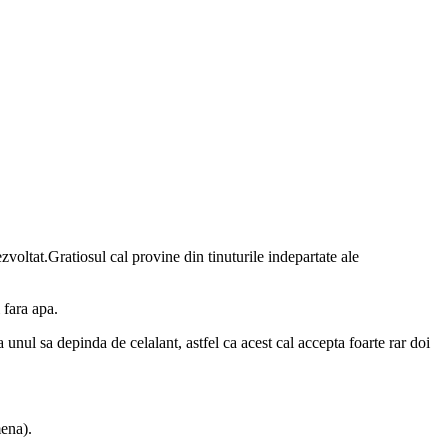
ezvoltat.Gratiosul cal provine din tinuturile indepartate ale
 fara apa.
a unul sa depinda de celalant, astfel ca acest cal accepta foarte rar doi
mena).