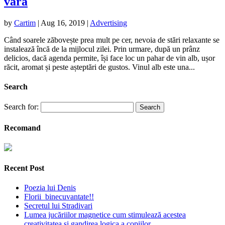
vară
by
Cartim
|
Aug 16, 2019
|
Advertising
Când soarele zăbovește prea mult pe cer, nevoia de stări relaxante se
instalează încă de la mijlocul zilei. Prin urmare, după un prânz
delicios, dacă agenda permite, își face loc un pahar de vin alb, ușor
răcit, aromat și peste așteptări de gustos. Vinul alb este una...
Search
Search for:
Recomand
Recent Post
Poezia lui Denis
Florii binecuvantate!!
Secretul lui Stradivari
Lumea jucăriilor magnetice cum stimulează acestea
creativitatea și gandirea logica a copiilor