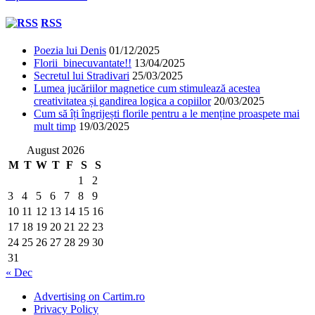
RSS
Poezia lui Denis
01/12/2025
Florii binecuvantate!!
13/04/2025
Secretul lui Stradivari
25/03/2025
Lumea jucăriilor magnetice cum stimulează acestea
creativitatea și gandirea logica a copiilor
20/03/2025
Cum să îți îngrijești florile pentru a le menține proaspete mai
mult timp
19/03/2025
August 2026
M
T
W
T
F
S
S
1
2
3
4
5
6
7
8
9
10
11
12
13
14
15
16
17
18
19
20
21
22
23
24
25
26
27
28
29
30
31
« Dec
Advertising on Cartim.ro
Privacy Policy