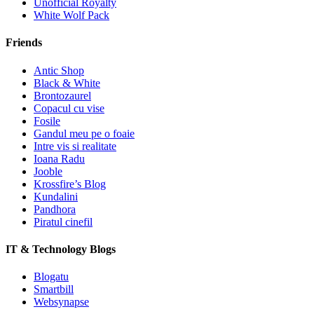
Unofficial Royalty
White Wolf Pack
Friends
Antic Shop
Black & White
Brontozaurel
Copacul cu vise
Fosile
Gandul meu pe o foaie
Intre vis si realitate
Ioana Radu
Jooble
Krossfire’s Blog
Kundalini
Pandhora
Piratul cinefil
IT & Technology Blogs
Blogatu
Smartbill
Websynapse