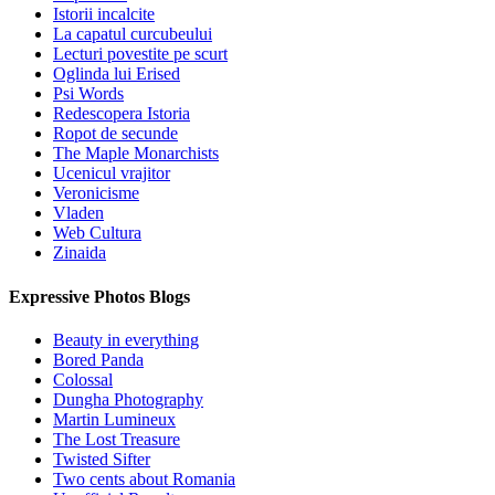
Istorii incalcite
La capatul curcubeului
Lecturi povestite pe scurt
Oglinda lui Erised
Psi Words
Redescopera Istoria
Ropot de secunde
The Maple Monarchists
Ucenicul vrajitor
Veronicisme
Vladen
Web Cultura
Zinaida
Expressive Photos Blogs
Beauty in everything
Bored Panda
Colossal
Dungha Photography
Martin Lumineux
The Lost Treasure
Twisted Sifter
Two cents about Romania