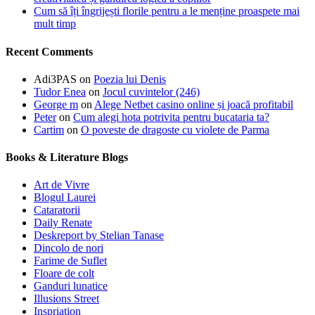
Cum să îți îngrijești florile pentru a le menține proaspete mai
mult timp
Recent Comments
Adi3PAS
on
Poezia lui Denis
Tudor Enea
on
Jocul cuvintelor (246)
George m
on
Alege Netbet casino online și joacă profitabil
Peter
on
Cum alegi hota potrivita pentru bucataria ta?
Cartim
on
O poveste de dragoste cu violete de Parma
Books & Literature Blogs
Art de Vivre
Blogul Laurei
Cataratorii
Daily Renate
Deskreport by Stelian Tanase
Dincolo de nori
Farime de Suflet
Floare de colt
Ganduri lunatice
Illusions Street
Inspriation