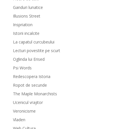
Ganduri lunatice
Illusions Street
Inspriation
Istorii incalcite
La capatul curcubeului
Lecturi povestite pe scurt
Oglinda lui Erised
Psi Words
Redescopera Istoria
Ropot de secunde
The Maple Monarchists
Ucenicul vrajitor
Veronicisme
Vladen
Web Cultura