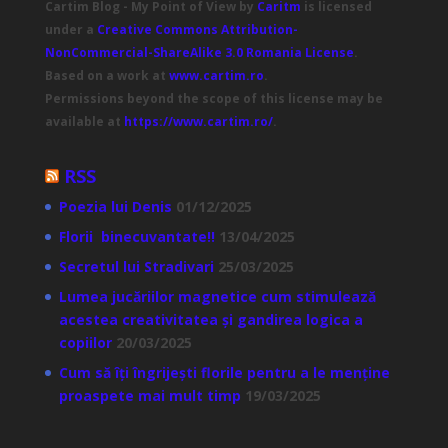
Cartim Blog - My Point of View
by
Caritm
is licensed
under a
Creative Commons Attribution-
NonCommercial-ShareAlike 3.0 Romania License
.
Based on a work at
www.cartim.ro
.
Permissions beyond the scope of this license may be
available at
https://www.cartim.ro/
.
RSS
Poezia lui Denis
01/12/2025
Florii binecuvantate!!
13/04/2025
Secretul lui Stradivari
25/03/2025
Lumea jucăriilor magnetice cum stimulează
acestea creativitatea și gandirea logica a
copiilor
20/03/2025
Cum să îți îngrijești florile pentru a le menține
proaspete mai mult timp
19/03/2025