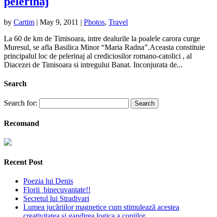
pelerinaj
by
Cartim
|
May 9, 2011
|
Photos
,
Travel
La 60 de km de Timisoara, intre dealurile la poalele carora curge
Muresul, se afla Basilica Minor “Maria Radna”.Aceasta constituie
principalul loc de pelerinaj al crediciosilor romano-catolici , al
Diacezei de Timisoara si intregului Banat. Inconjurata de...
Search
Search for:
Recomand
Recent Post
Poezia lui Denis
Florii binecuvantate!!
Secretul lui Stradivari
Lumea jucăriilor magnetice cum stimulează acestea
creativitatea și gandirea logica a copiilor