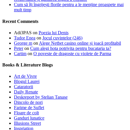
Cum să îți îngrijești florile pentru a le menține proaspete mai
mult timp
Recent Comments
Adi3PAS
on
Poezia lui Denis
Tudor Enea
on
Jocul cuvintelor (246)
George m
on
Alege Netbet casino online și joacă profitabil
Peter
on
Cum alegi hota potrivita pentru bucataria ta?
Cartim
on
O poveste de dragoste cu violete de Parma
Books & Literature Blogs
Art de Vivre
Blogul Laurei
Cataratorii
Daily Renate
Deskreport by Stelian Tanase
Dincolo de nori
Farime de Suflet
Floare de colt
Ganduri lunatice
Illusions Street
Inspriation