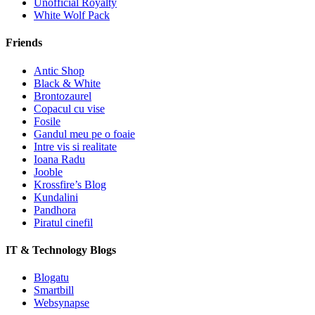
Unofficial Royalty
White Wolf Pack
Friends
Antic Shop
Black & White
Brontozaurel
Copacul cu vise
Fosile
Gandul meu pe o foaie
Intre vis si realitate
Ioana Radu
Jooble
Krossfire’s Blog
Kundalini
Pandhora
Piratul cinefil
IT & Technology Blogs
Blogatu
Smartbill
Websynapse