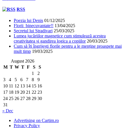
RSS
Poezia lui Denis
01/12/2025
Florii binecuvantate!!
13/04/2025
Secretul lui Stradivari
25/03/2025
Lumea jucăriilor magnetice cum stimulează acestea
creativitatea și gandirea logica a copiilor
20/03/2025
Cum să îți îngrijești florile pentru a le menține proaspete mai
mult timp
19/03/2025
August 2026
M
T
W
T
F
S
S
1
2
3
4
5
6
7
8
9
10
11
12
13
14
15
16
17
18
19
20
21
22
23
24
25
26
27
28
29
30
31
« Dec
Advertising on Cartim.ro
Privacy Policy