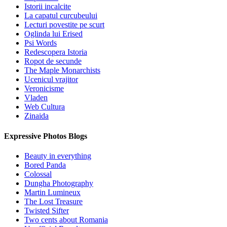
Istorii incalcite
La capatul curcubeului
Lecturi povestite pe scurt
Oglinda lui Erised
Psi Words
Redescopera Istoria
Ropot de secunde
The Maple Monarchists
Ucenicul vrajitor
Veronicisme
Vladen
Web Cultura
Zinaida
Expressive Photos Blogs
Beauty in everything
Bored Panda
Colossal
Dungha Photography
Martin Lumineux
The Lost Treasure
Twisted Sifter
Two cents about Romania