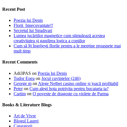
Recent Post
Poezia lui Denis
Florii binecuvantate!!
Secretul lui Stradivari
Lumea jucăriilor magnetice cum stimulează acestea
creativitatea și gandirea logica a copiilor
Cum să îți îngrijești florile pentru a le menține proaspete mai
mult timp
Recent Comments
Adi3PAS
on
Poezia lui Denis
Tudor Enea
on
Jocul cuvintelor (246)
George m
on
Alege Netbet casino online și joacă profitabil
Peter
on
Cum alegi hota potrivita pentru bucataria ta?
Cartim
on
O poveste de dragoste cu violete de Parma
Books & Literature Blogs
Art de Vivre
Blogul Laurei
Cataratorii