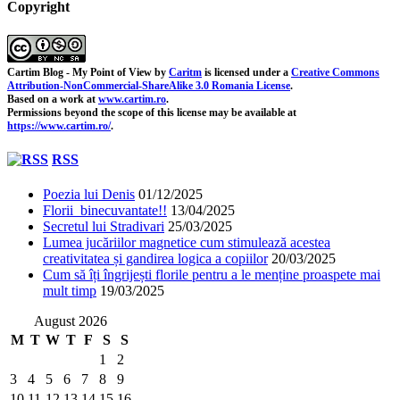
Copyright
Cartim Blog - My Point of View
by
Caritm
is licensed under a
Creative Commons
Attribution-NonCommercial-ShareAlike 3.0 Romania License
.
Based on a work at
www.cartim.ro
.
Permissions beyond the scope of this license may be available at
https://www.cartim.ro/
.
RSS
Poezia lui Denis
01/12/2025
Florii binecuvantate!!
13/04/2025
Secretul lui Stradivari
25/03/2025
Lumea jucăriilor magnetice cum stimulează acestea
creativitatea și gandirea logica a copiilor
20/03/2025
Cum să îți îngrijești florile pentru a le menține proaspete mai
mult timp
19/03/2025
August 2026
M
T
W
T
F
S
S
1
2
3
4
5
6
7
8
9
10
11
12
13
14
15
16