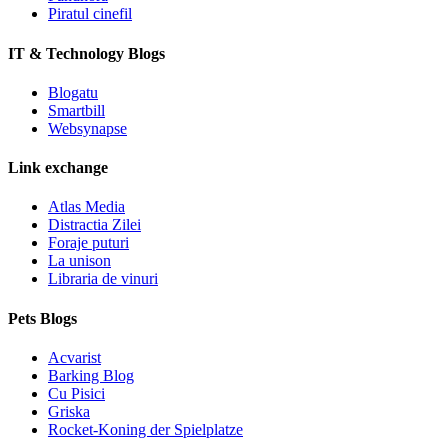
Piratul cinefil
IT & Technology Blogs
Blogatu
Smartbill
Websynapse
Link exchange
Atlas Media
Distractia Zilei
Foraje puturi
La unison
Libraria de vinuri
Pets Blogs
Acvarist
Barking Blog
Cu Pisici
Griska
Rocket-Koning der Spielplatze