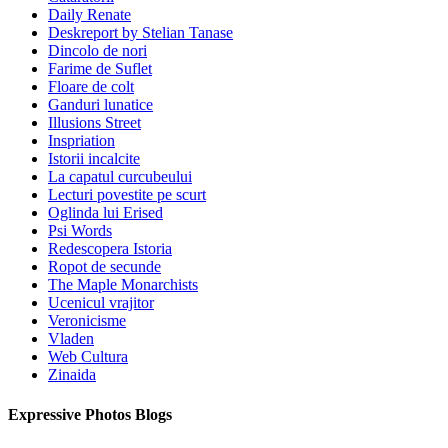
Daily Renate
Deskreport by Stelian Tanase
Dincolo de nori
Farime de Suflet
Floare de colt
Ganduri lunatice
Illusions Street
Inspriation
Istorii incalcite
La capatul curcubeului
Lecturi povestite pe scurt
Oglinda lui Erised
Psi Words
Redescopera Istoria
Ropot de secunde
The Maple Monarchists
Ucenicul vrajitor
Veronicisme
Vladen
Web Cultura
Zinaida
Expressive Photos Blogs