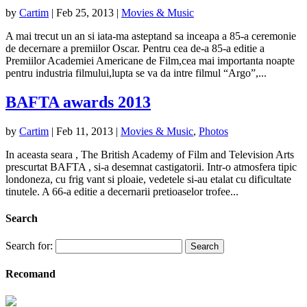
by
Cartim
|
Feb 25, 2013
|
Movies & Music
A mai trecut un an si iata-ma asteptand sa inceapa a 85-a ceremonie
de decernare a premiilor Oscar. Pentru cea de-a 85-a editie a
Premiilor Academiei Americane de Film,cea mai importanta noapte
pentru industria filmului,lupta se va da intre filmul “Argo”,...
BAFTA awards 2013
by
Cartim
|
Feb 11, 2013
|
Movies & Music
,
Photos
In aceasta seara , The British Academy of Film and Television Arts
prescurtat BAFTA , si-a desemnat castigatorii. Intr-o atmosfera tipic
londoneza, cu frig vant si ploaie, vedetele si-au etalat cu dificultate
tinutele. A 66-a editie a decernarii pretioaselor trofee...
Search
Search for:
Recomand