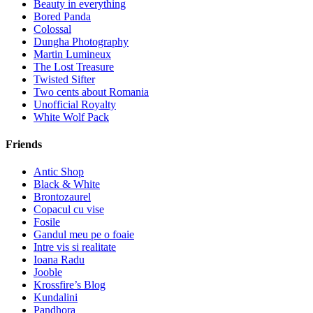
Beauty in everything
Bored Panda
Colossal
Dungha Photography
Martin Lumineux
The Lost Treasure
Twisted Sifter
Two cents about Romania
Unofficial Royalty
White Wolf Pack
Friends
Antic Shop
Black & White
Brontozaurel
Copacul cu vise
Fosile
Gandul meu pe o foaie
Intre vis si realitate
Ioana Radu
Jooble
Krossfire’s Blog
Kundalini
Pandhora