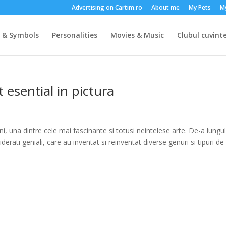
Advertising on Cartim.ro
About me
My Pets
M
s & Symbols
Personalities
Movies & Music
Clubul cuvinte
esential in pictura
ni, una dintre cele mai fascinante si totusi neintelese arte. De-a lungu
derati geniali, care au inventat si reinventat diverse genuri si tipuri de