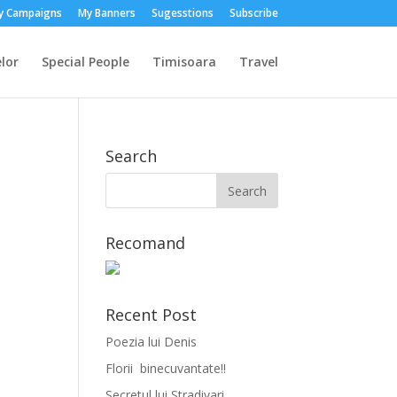
y Campaigns
My Banners
Sugesstions
Subscribe
lor
Special People
Timisoara
Travel
Search
l
Recomand
Recent Post
Poezia lui Denis
Florii binecuvantate!!
Secretul lui Stradivari