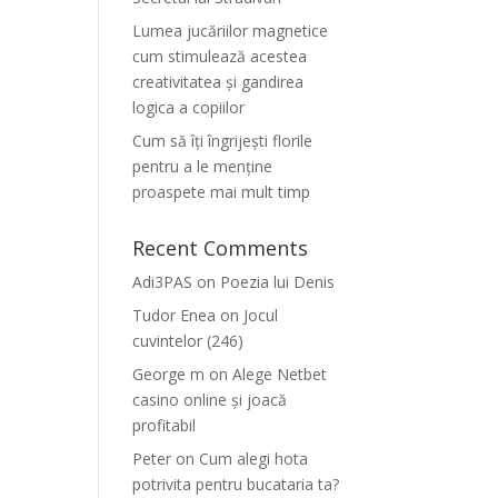
Lumea jucăriilor magnetice
cum stimulează acestea
creativitatea și gandirea
logica a copiilor
Cum să îți îngrijești florile
pentru a le menține
proaspete mai mult timp
Recent Comments
Adi3PAS
on
Poezia lui Denis
Tudor Enea
on
Jocul
cuvintelor (246)
George m
on
Alege Netbet
casino online și joacă
profitabil
Peter
on
Cum alegi hota
potrivita pentru bucataria ta?