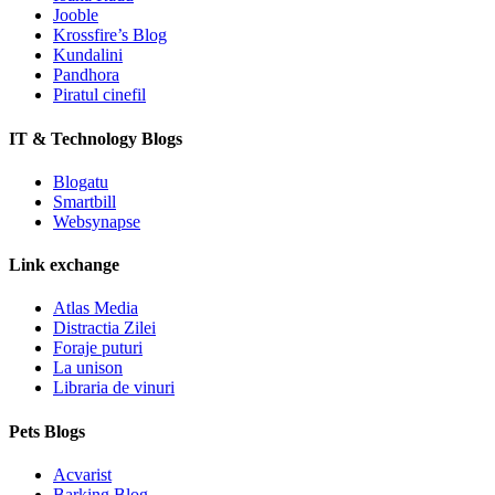
Jooble
Krossfire’s Blog
Kundalini
Pandhora
Piratul cinefil
IT & Technology Blogs
Blogatu
Smartbill
Websynapse
Link exchange
Atlas Media
Distractia Zilei
Foraje puturi
La unison
Libraria de vinuri
Pets Blogs
Acvarist
Barking Blog