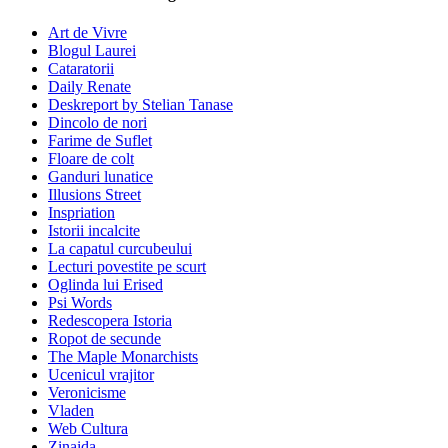
Art de Vivre
Blogul Laurei
Cataratorii
Daily Renate
Deskreport by Stelian Tanase
Dincolo de nori
Farime de Suflet
Floare de colt
Ganduri lunatice
Illusions Street
Inspriation
Istorii incalcite
La capatul curcubeului
Lecturi povestite pe scurt
Oglinda lui Erised
Psi Words
Redescopera Istoria
Ropot de secunde
The Maple Monarchists
Ucenicul vrajitor
Veronicisme
Vladen
Web Cultura
Zinaida