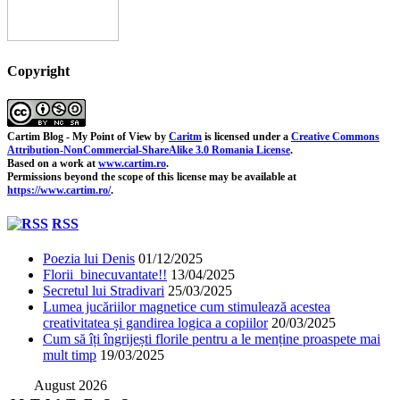
Copyright
Cartim Blog - My Point of View
by
Caritm
is licensed under a
Creative Commons
Attribution-NonCommercial-ShareAlike 3.0 Romania License
.
Based on a work at
www.cartim.ro
.
Permissions beyond the scope of this license may be available at
https://www.cartim.ro/
.
RSS
Poezia lui Denis
01/12/2025
Florii binecuvantate!!
13/04/2025
Secretul lui Stradivari
25/03/2025
Lumea jucăriilor magnetice cum stimulează acestea
creativitatea și gandirea logica a copiilor
20/03/2025
Cum să îți îngrijești florile pentru a le menține proaspete mai
mult timp
19/03/2025
August 2026