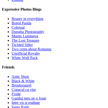
Expressive Photos Blogs
Beauty in everything
Bored Panda
Colossal
Dungha Photography
Martin Lumineux
The Lost Treasure
Twisted Sifter
Two cents about Romania
Unofficial Royalty
White Wolf Pack
Friends
Antic Shop
Black & White
Brontozaurel
Copacul cu vise
Fosile
Gandul meu pe o foaie
Intre vis si realitate
Ioana Radu