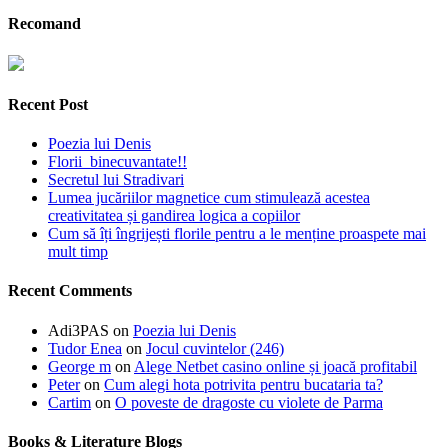
Recomand
Recent Post
Poezia lui Denis
Florii binecuvantate!!
Secretul lui Stradivari
Lumea jucăriilor magnetice cum stimulează acestea
creativitatea și gandirea logica a copiilor
Cum să îți îngrijești florile pentru a le menține proaspete mai
mult timp
Recent Comments
Adi3PAS
on
Poezia lui Denis
Tudor Enea
on
Jocul cuvintelor (246)
George m
on
Alege Netbet casino online și joacă profitabil
Peter
on
Cum alegi hota potrivita pentru bucataria ta?
Cartim
on
O poveste de dragoste cu violete de Parma
Books & Literature Blogs