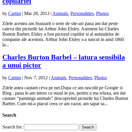
copilariei
by
Cartim
|
Mar 28, 2013
|
Animals
,
Personalities
,
Photos
Zilele acestea am frunzarit o serie de site-uri pana am dat peste
cateva din picturile lui Arthur John Elsley. Asemeni lui Charles
Burton Barber, Elsley a fost pictorul copiilor si al animalelor de
companie ale acestora. Arthur John Elsley s-a nascut in anul 1860
la...
Charles Burton Barbel – latura sensibila
a unui pictor
by
Cartim
|
Nov 7, 2012
|
Animals
,
Personalities
,
Photos
Zilele astea cautam ceva pe net.Dupa ce am rascolit pe Google si
Bing , pana le-am intors cu susul in jos, pentru a ma relaxa, am dat
cautare “paintings animals” descoperind picturile lui Charles Burton
Barber. Cum mi-a placut ceea ce am vazut, am sapat sa...
Search
Search for: