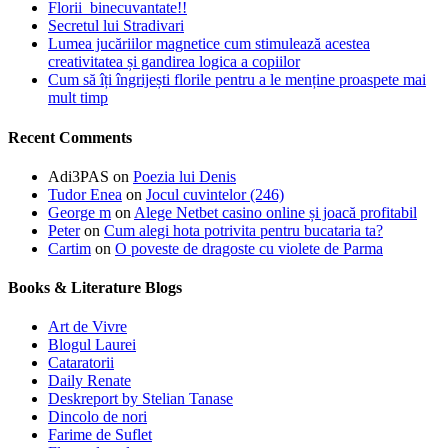
Florii binecuvantate!!
Secretul lui Stradivari
Lumea jucăriilor magnetice cum stimulează acestea
creativitatea și gandirea logica a copiilor
Cum să îți îngrijești florile pentru a le menține proaspete mai
mult timp
Recent Comments
Adi3PAS
on
Poezia lui Denis
Tudor Enea
on
Jocul cuvintelor (246)
George m
on
Alege Netbet casino online și joacă profitabil
Peter
on
Cum alegi hota potrivita pentru bucataria ta?
Cartim
on
O poveste de dragoste cu violete de Parma
Books & Literature Blogs
Art de Vivre
Blogul Laurei
Cataratorii
Daily Renate
Deskreport by Stelian Tanase
Dincolo de nori
Farime de Suflet