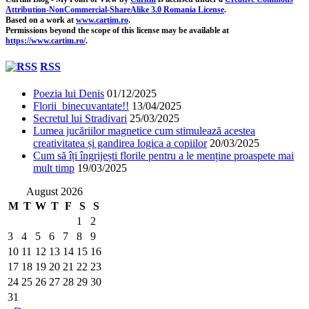
Attribution-NonCommercial-ShareAlike 3.0 Romania License
.
Based on a work at
www.cartim.ro
.
Permissions beyond the scope of this license may be available at
https://www.cartim.ro/
.
RSS
Poezia lui Denis
01/12/2025
Florii binecuvantate!!
13/04/2025
Secretul lui Stradivari
25/03/2025
Lumea jucăriilor magnetice cum stimulează acestea
creativitatea și gandirea logica a copiilor
20/03/2025
Cum să îți îngrijești florile pentru a le menține proaspete mai
mult timp
19/03/2025
August 2026
M
T
W
T
F
S
S
1
2
3
4
5
6
7
8
9
10
11
12
13
14
15
16
17
18
19
20
21
22
23
24
25
26
27
28
29
30
31