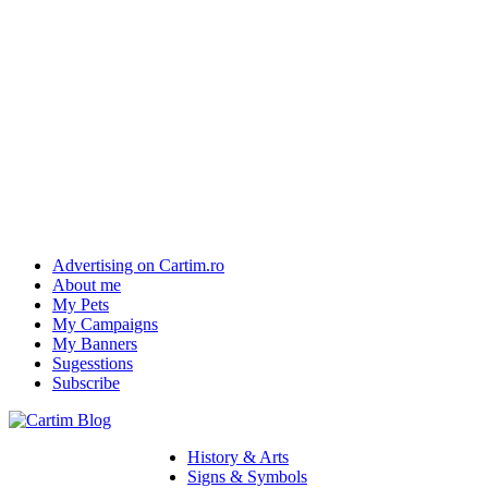
Advertising on Cartim.ro
About me
My Pets
My Campaigns
My Banners
Sugesstions
Subscribe
History & Arts
Signs & Symbols