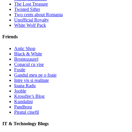
The Lost Treasure
Twisted Sifter
Two cents about Romania
Unofficial Royalty
White Wolf Pack
Friends
Antic Shop
Black & White
Brontozaurel
Copacul cu vise
Fosile
Gandul meu pe o foaie
Intre vis si realitate
Ioana Radu
Jooble
Krossfire’s Blog
Kundalini
Pandhora
Piratul cinefil
IT & Technology Blogs