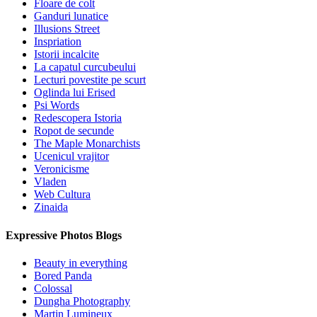
Floare de colt
Ganduri lunatice
Illusions Street
Inspriation
Istorii incalcite
La capatul curcubeului
Lecturi povestite pe scurt
Oglinda lui Erised
Psi Words
Redescopera Istoria
Ropot de secunde
The Maple Monarchists
Ucenicul vrajitor
Veronicisme
Vladen
Web Cultura
Zinaida
Expressive Photos Blogs
Beauty in everything
Bored Panda
Colossal
Dungha Photography
Martin Lumineux