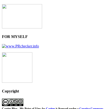
FOR MYSELF
Copyright
Cartim Blog - My Point of View
by
Caritm
is licensed under a
Creative Commons