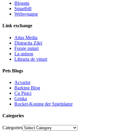
Blogatu
Smartbill
Websynapse
Link exchange
Atlas Media
Distractia Zilei
Foraje puturi
La unison
Libraria de vinuri
Pets Blogs
Acvarist
Barking Blog
Cu Pisici
Griska
Rocket-Koning der Spielplatze
Categories
Categories