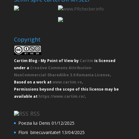
Copyright
Cartim Blog - My Point of View
by
Caritm
is licensed
under a
Creative Commons Attribution-
NonCommercial-ShareAlike 3.0 Romania License
.
Based on a work at
www.cartim.ro
.
Permissions beyond the scope of this license may be
available at
https://www.cartim.ro/
.
RSS
Poezia lui Denis
01/12/2025
Florii binecuvantate!!
13/04/2025