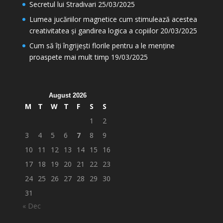
Secretul lui Stradivari
25/03/2025
Lumea jucăriilor magnetice cum stimulează acestea
creativitatea și gandirea logica a copiilor
20/03/2025
Cum să îți îngrijești florile pentru a le menține
proaspete mai mult timp
19/03/2025
August 2026
M
T
W
T
F
S
S
1
2
3
4
5
6
7
8
9
10
11
12
13
14
15
16
17
18
19
20
21
22
23
24
25
26
27
28
29
30
31
« Dec