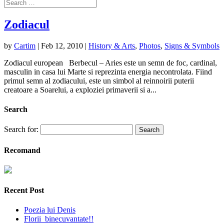
Zodiacul
by
Cartim
|
Feb 12, 2010
|
History & Arts
,
Photos
,
Signs & Symbols
Zodiacul european Berbecul – Aries este un semn de foc, cardinal,
masculin in casa lui Marte si reprezinta energia necontrolata. Fiind
primul semn al zodiacului, este un simbol al reinnoirii puterii
creatoare a Soarelui, a exploziei primaverii si a...
Search
Search for:
Recomand
Recent Post
Poezia lui Denis
Florii binecuvantate!!