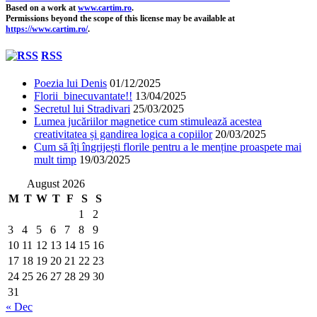
Based on a work at
www.cartim.ro
.
Permissions beyond the scope of this license may be available at
https://www.cartim.ro/
.
RSS
Poezia lui Denis
01/12/2025
Florii binecuvantate!!
13/04/2025
Secretul lui Stradivari
25/03/2025
Lumea jucăriilor magnetice cum stimulează acestea
creativitatea și gandirea logica a copiilor
20/03/2025
Cum să îți îngrijești florile pentru a le menține proaspete mai
mult timp
19/03/2025
August 2026
M
T
W
T
F
S
S
1
2
3
4
5
6
7
8
9
10
11
12
13
14
15
16
17
18
19
20
21
22
23
24
25
26
27
28
29
30
31
« Dec