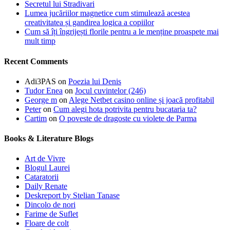
Secretul lui Stradivari
Lumea jucăriilor magnetice cum stimulează acestea
creativitatea și gandirea logica a copiilor
Cum să îți îngrijești florile pentru a le menține proaspete mai
mult timp
Recent Comments
Adi3PAS
on
Poezia lui Denis
Tudor Enea
on
Jocul cuvintelor (246)
George m
on
Alege Netbet casino online și joacă profitabil
Peter
on
Cum alegi hota potrivita pentru bucataria ta?
Cartim
on
O poveste de dragoste cu violete de Parma
Books & Literature Blogs
Art de Vivre
Blogul Laurei
Cataratorii
Daily Renate
Deskreport by Stelian Tanase
Dincolo de nori
Farime de Suflet
Floare de colt