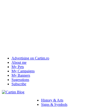
Advertising on Cartim.ro
About me
My Pets
My Campaigns
My Banners
Sugesstions
Subscribe
History & Arts
Signs & Symbols