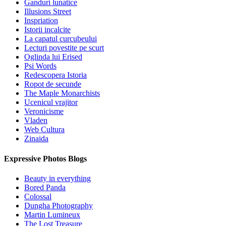
Ganduri lunatice
Illusions Street
Inspriation
Istorii incalcite
La capatul curcubeului
Lecturi povestite pe scurt
Oglinda lui Erised
Psi Words
Redescopera Istoria
Ropot de secunde
The Maple Monarchists
Ucenicul vrajitor
Veronicisme
Vladen
Web Cultura
Zinaida
Expressive Photos Blogs
Beauty in everything
Bored Panda
Colossal
Dungha Photography
Martin Lumineux
The Lost Treasure