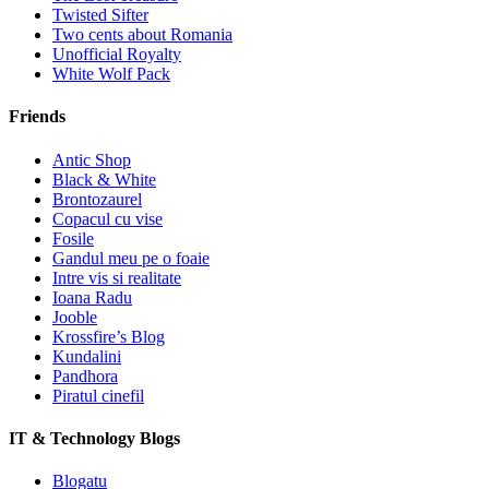
Twisted Sifter
Two cents about Romania
Unofficial Royalty
White Wolf Pack
Friends
Antic Shop
Black & White
Brontozaurel
Copacul cu vise
Fosile
Gandul meu pe o foaie
Intre vis si realitate
Ioana Radu
Jooble
Krossfire’s Blog
Kundalini
Pandhora
Piratul cinefil
IT & Technology Blogs
Blogatu