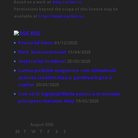
Based on a work at
www.cartim.ro
.
Permissions beyond the scope of this license may be
available at
https://www.cartim.ro/
.
RSS
Poezia lui Denis
01/12/2025
Florii binecuvantate!!
13/04/2025
Secretul lui Stradivari
25/03/2025
Lumea jucăriilor magnetice cum stimulează
acestea creativitatea și gandirea logica a
copiilor
20/03/2025
Cum să îți îngrijești florile pentru a le menține
proaspete mai mult timp
19/03/2025
August 2026
M
T
W
T
F
S
S