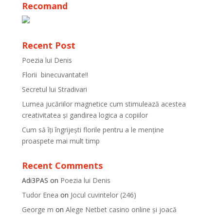
Recomand
Recent Post
Poezia lui Denis
Florii binecuvantate!!
Secretul lui Stradivari
Lumea jucăriilor magnetice cum stimulează acestea
creativitatea și gandirea logica a copiilor
Cum să îți îngrijești florile pentru a le menține
proaspete mai mult timp
Recent Comments
Adi3PAS
on
Poezia lui Denis
Tudor Enea
on
Jocul cuvintelor (246)
George m
on
Alege Netbet casino online și joacă