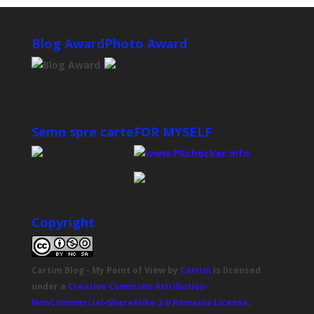
Blog Award
Photo Award
Semn spre carte
FOR MYSELF
Copyright
Cartim Blog - My Point of View
by
Caritm
is licensed
under a
Creative Commons Attribution-
NonCommercial-ShareAlike 3.0 Romania License
.