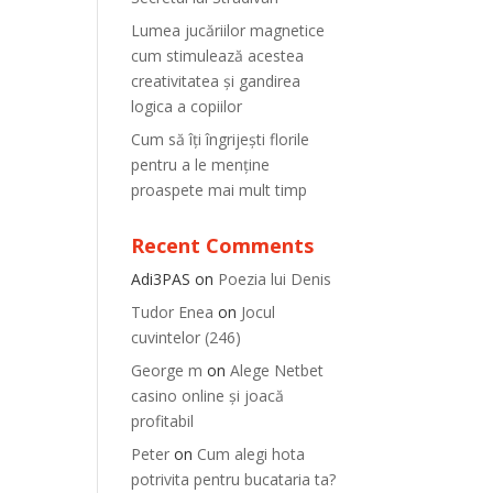
Lumea jucăriilor magnetice
cum stimulează acestea
creativitatea și gandirea
logica a copiilor
Cum să îți îngrijești florile
pentru a le menține
proaspete mai mult timp
Recent Comments
Adi3PAS
on
Poezia lui Denis
Tudor Enea
on
Jocul
cuvintelor (246)
George m
on
Alege Netbet
casino online și joacă
profitabil
Peter
on
Cum alegi hota
potrivita pentru bucataria ta?