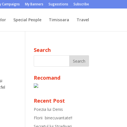
y Campaigns
My Banners
Sugesstions
Subscribe
lor
Special People
Timisoara
Travel
Search
Recomand
si
fel
Recent Post
Poezia lui Denis
Florii binecuvantate!!
Secretul lui Stradivari