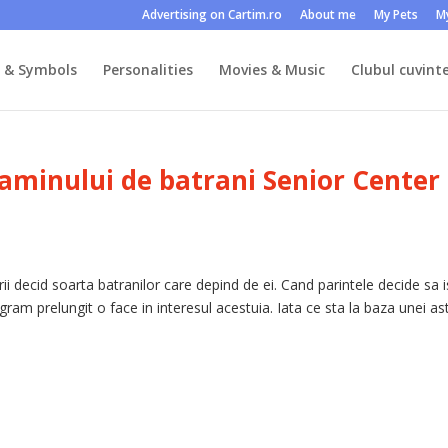
Advertising on Cartim.ro
About me
My Pets
M
s & Symbols
Personalities
Movies & Music
Clubul cuvinte
 caminului de batrani Senior Center
rii decid soarta batranilor care depind de ei. Cand parintele decide sa i
gram prelungit o face in interesul acestuia. Iata ce sta la baza unei ast