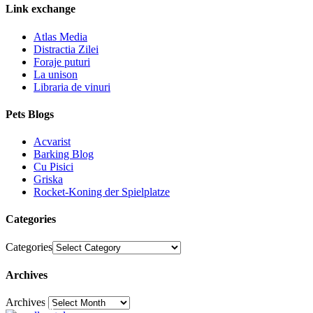
Link exchange
Atlas Media
Distractia Zilei
Foraje puturi
La unison
Libraria de vinuri
Pets Blogs
Acvarist
Barking Blog
Cu Pisici
Griska
Rocket-Koning der Spielplatze
Categories
Categories
Archives
Archives
30