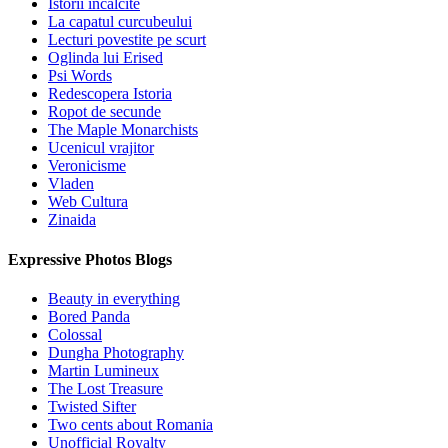
Istorii incalcite
La capatul curcubeului
Lecturi povestite pe scurt
Oglinda lui Erised
Psi Words
Redescopera Istoria
Ropot de secunde
The Maple Monarchists
Ucenicul vrajitor
Veronicisme
Vladen
Web Cultura
Zinaida
Expressive Photos Blogs
Beauty in everything
Bored Panda
Colossal
Dungha Photography
Martin Lumineux
The Lost Treasure
Twisted Sifter
Two cents about Romania
Unofficial Royalty