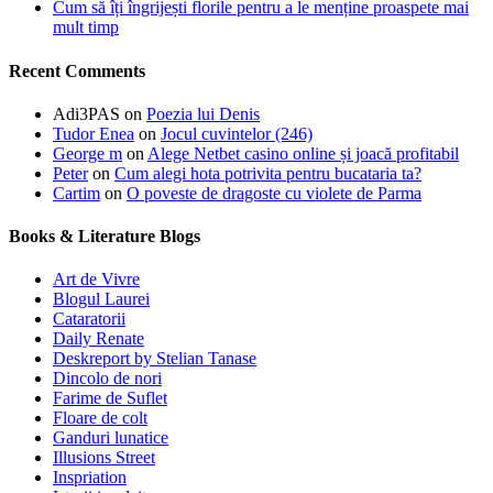
Cum să îți îngrijești florile pentru a le menține proaspete mai
mult timp
Recent Comments
Adi3PAS
on
Poezia lui Denis
Tudor Enea
on
Jocul cuvintelor (246)
George m
on
Alege Netbet casino online și joacă profitabil
Peter
on
Cum alegi hota potrivita pentru bucataria ta?
Cartim
on
O poveste de dragoste cu violete de Parma
Books & Literature Blogs
Art de Vivre
Blogul Laurei
Cataratorii
Daily Renate
Deskreport by Stelian Tanase
Dincolo de nori
Farime de Suflet
Floare de colt
Ganduri lunatice
Illusions Street
Inspriation