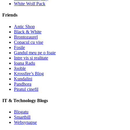
White Wolf Pack
Friends
Antic Shop
Black & White
Brontozaurel
Copacul cu vise
Fosile
Gandul meu pe o foaie
Intre vis si realitate
Ioana Radu
Jooble
Krossfire’s Blog
Kundalini
Pandhora
Piratul cinefil
IT & Technology Blogs
Blogatu
Smartbill
Websynapse