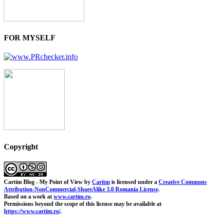
FOR MYSELF
Copyright
Cartim Blog - My Point of View
by
Caritm
is licensed under a
Creative Commons
Attribution-NonCommercial-ShareAlike 3.0 Romania License
.
Based on a work at
www.cartim.ro
.
Permissions beyond the scope of this license may be available at
https://www.cartim.ro/
.