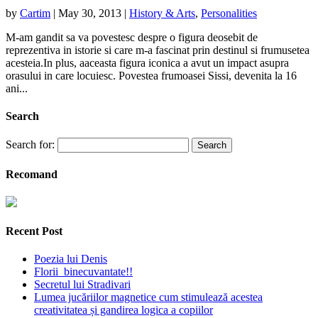
by
Cartim
|
May 30, 2013
|
History & Arts
,
Personalities
M-am gandit sa va povestesc despre o figura deosebit de
reprezentiva in istorie si care m-a fascinat prin destinul si frumusetea
acesteia.In plus, aaceasta figura iconica a avut un impact asupra
orasului in care locuiesc. Povestea frumoasei Sissi, devenita la 16
ani...
Search
Search for:
Recomand
Recent Post
Poezia lui Denis
Florii binecuvantate!!
Secretul lui Stradivari
Lumea jucăriilor magnetice cum stimulează acestea
creativitatea și gandirea logica a copiilor