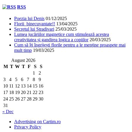
RSS
Poezia lui Denis
01/12/2025
Florii binecuvantate!!
13/04/2025
Secretul lui Stradivari
25/03/2025
Lumea jucăriilor magnetice cum stimulează acestea
creativitatea și gandirea logica a copiilor
20/03/2025
Cum să îți îngrijești florile pentru a le menține proaspete mai
mult timp
19/03/2025
August 2026
M
T
W
T
F
S
S
1
2
3
4
5
6
7
8
9
10
11
12
13
14
15
16
17
18
19
20
21
22
23
24
25
26
27
28
29
30
31
« Dec
Advertising on Cartim.ro
Privacy Policy