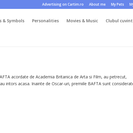
Advertising on Cartim.ro
About me
My Pets
M
s & Symbols
Personalities
Movies & Music
Clubul cuvint
 BAFTA acordate de Academia Britanica de Arta si Film, au petrecut,
s-au intors acasa. Inainte de Oscar-uri, premiile BAFTA sunt considera