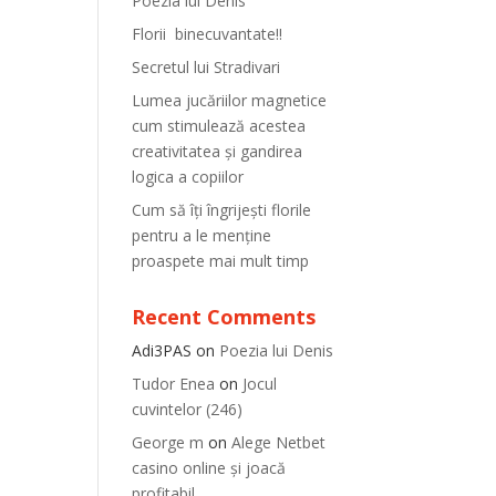
Poezia lui Denis
Florii binecuvantate!!
Secretul lui Stradivari
Lumea jucăriilor magnetice
cum stimulează acestea
creativitatea și gandirea
logica a copiilor
Cum să îți îngrijești florile
pentru a le menține
proaspete mai mult timp
Recent Comments
Adi3PAS
on
Poezia lui Denis
Tudor Enea
on
Jocul
cuvintelor (246)
George m
on
Alege Netbet
casino online și joacă
profitabil