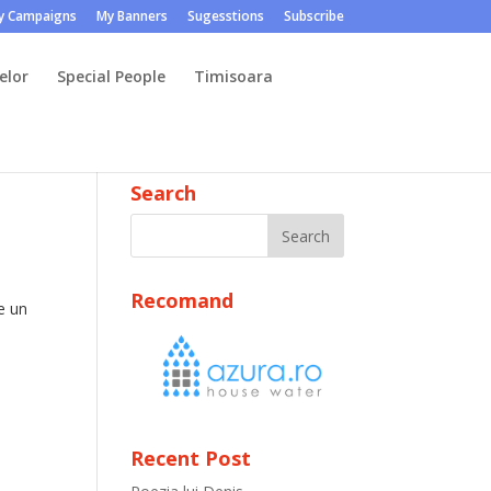
y Campaigns
My Banners
Sugesstions
Subscribe
elor
Special People
Timisoara
Search
Recomand
te un
Recent Post