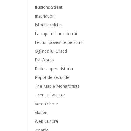
Illusions Street
Inspriation
Istorii incalcite
La capatul curcubeului
Lecturi povestite pe scurt
Oglinda lui Erised
Psi Words
Redescopera Istoria
Ropot de secunde
The Maple Monarchists
Ucenicul vrajitor
Veronicisme
Vladen
Web Cultura
Zinaida