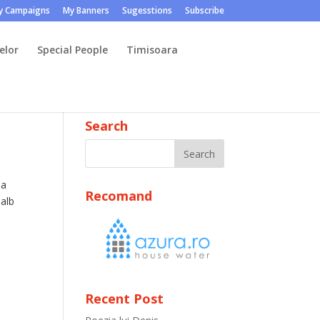
y Campaigns
My Banners
Sugesstions
Subscribe
elor
Special People
Timisoara
Search
sa
Recomand
 alb
Recent Post