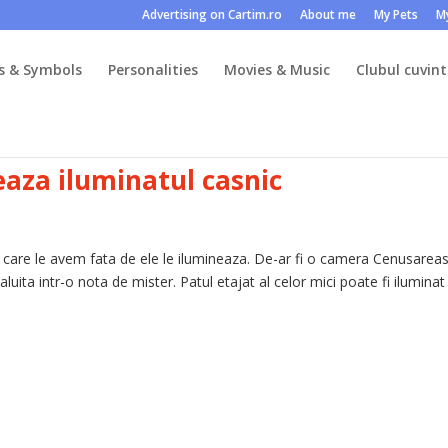
Advertising on Cartim.ro
About me
My Pets
M
s & Symbols
Personalities
Movies & Music
Clubul cuvint
aza iluminatul casnic
e care le avem fata de ele le ilumineaza. De-ar fi o camera Cenusarea
luita intr-o nota de mister. Patul etajat al celor mici poate fi iluminat