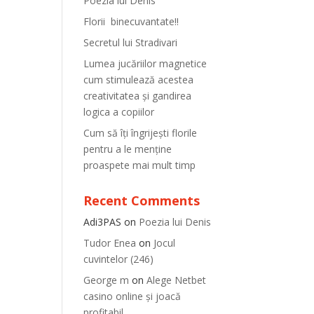
Poezia lui Denis
Florii binecuvantate!!
Secretul lui Stradivari
Lumea jucăriilor magnetice
cum stimulează acestea
creativitatea și gandirea
logica a copiilor
Cum să îți îngrijești florile
pentru a le menține
proaspete mai mult timp
Recent Comments
Adi3PAS
on
Poezia lui Denis
Tudor Enea
on
Jocul
cuvintelor (246)
George m
on
Alege Netbet
casino online și joacă
profitabil