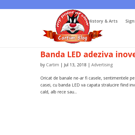
History & Arts
Sign
Travel
Banda LED adeziva inove
by
Cartim
|
Jul 13, 2018
|
Advertising
Oricat de banale ne-ar fi casele, sentimentele p
casei, cu banda LED va capata stralucire fiind inva
cald, alb rece sau...