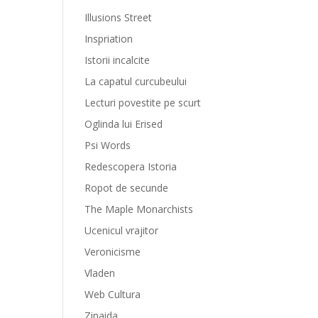
Illusions Street
Inspriation
Istorii incalcite
La capatul curcubeului
Lecturi povestite pe scurt
Oglinda lui Erised
Psi Words
Redescopera Istoria
Ropot de secunde
The Maple Monarchists
Ucenicul vrajitor
Veronicisme
Vladen
Web Cultura
Zinaida