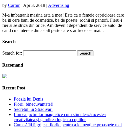
by
Cartim
|
Apr 3, 2018
|
Advertising
M-a imbatranit masina asta a mea! Este ca o femeie capricioasa care
ba iti cere bani de cosmetice, ba de posete, rochii si pantofi. Fieru-i
fier si se strica din orice. Am devenit dependent de service auto de
cand cu craterele din asfalt peste care s-ar trece cel mai...
Search
Search for:
Recomand
Recent Post
Poezia lui Denis
Florii binecuvantate!!
Secretul lui Stradivari
Lumea jucăriilor magnetice cum stimulează acestea
creativitatea și gandirea logica a copiilor
Cum să îți îngrijești florile pentru a le menține proaspete mai