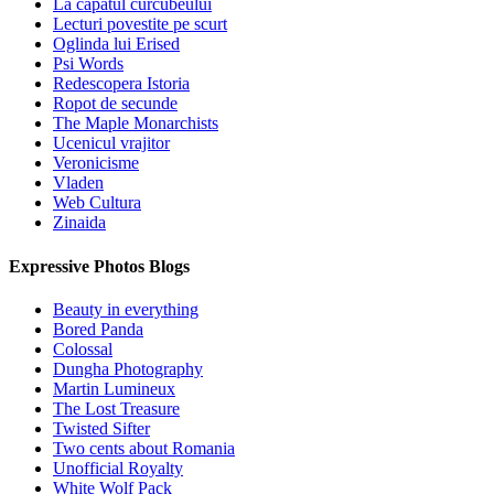
La capatul curcubeului
Lecturi povestite pe scurt
Oglinda lui Erised
Psi Words
Redescopera Istoria
Ropot de secunde
The Maple Monarchists
Ucenicul vrajitor
Veronicisme
Vladen
Web Cultura
Zinaida
Expressive Photos Blogs
Beauty in everything
Bored Panda
Colossal
Dungha Photography
Martin Lumineux
The Lost Treasure
Twisted Sifter
Two cents about Romania
Unofficial Royalty
White Wolf Pack