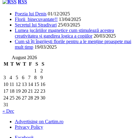
RSS
Poezia lui Denis
01/12/2025
Florii binecuvantate!!
13/04/2025
Secretul lui Stradivari
25/03/2025
Lumea jucăriilor magnetice cum stimulează acestea
creativitatea și gandirea logica a copiilor
20/03/2025
Cum să îți îngrijești florile pentru a le menține proaspete mai
mult timp
19/03/2025
August 2026
M
T
W
T
F
S
S
1
2
3
4
5
6
7
8
9
10
11
12
13
14
15
16
17
18
19
20
21
22
23
24
25
26
27
28
29
30
31
« Dec
Advertising on Cartim.ro
Privacy Policy
Facebook