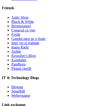
Friends
Antic Shop
Black & White
Brontozaurel
Copacul cu vise
Fosile
Gandul meu pe o foaie
Intre vis si realitate
Ioana Radu
Jooble
Krossfire’s Blog
Kundalini
Pandhora
Piratul cinefil
IT & Technology Blogs
Blogatu
Smartbill
Websynapse
Link exchange