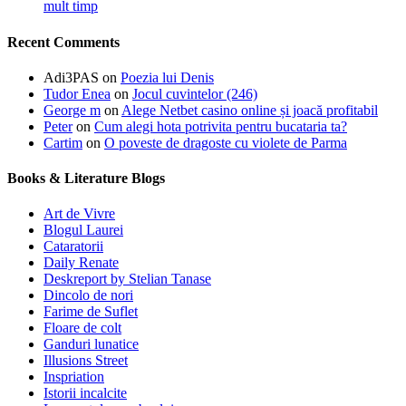
mult timp
Recent Comments
Adi3PAS
on
Poezia lui Denis
Tudor Enea
on
Jocul cuvintelor (246)
George m
on
Alege Netbet casino online și joacă profitabil
Peter
on
Cum alegi hota potrivita pentru bucataria ta?
Cartim
on
O poveste de dragoste cu violete de Parma
Books & Literature Blogs
Art de Vivre
Blogul Laurei
Cataratorii
Daily Renate
Deskreport by Stelian Tanase
Dincolo de nori
Farime de Suflet
Floare de colt
Ganduri lunatice
Illusions Street
Inspriation
Istorii incalcite