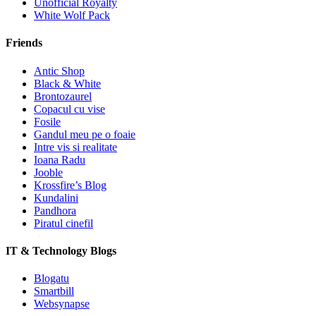
Unofficial Royalty
White Wolf Pack
Friends
Antic Shop
Black & White
Brontozaurel
Copacul cu vise
Fosile
Gandul meu pe o foaie
Intre vis si realitate
Ioana Radu
Jooble
Krossfire’s Blog
Kundalini
Pandhora
Piratul cinefil
IT & Technology Blogs
Blogatu
Smartbill
Websynapse