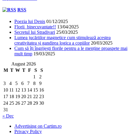
RSS
Poezia lui Denis
01/12/2025
Florii binecuvantate!!
13/04/2025
Secretul lui Stradivari
25/03/2025
Lumea jucăriilor magnetice cum stimulează acestea
creativitatea și gandirea logica a copiilor
20/03/2025
Cum să îți îngrijești florile pentru a le menține proaspete mai
mult timp
19/03/2025
August 2026
M
T
W
T
F
S
S
1
2
3
4
5
6
7
8
9
10
11
12
13
14
15
16
17
18
19
20
21
22
23
24
25
26
27
28
29
30
31
« Dec
Advertising on Cartim.ro
Privacy Policy