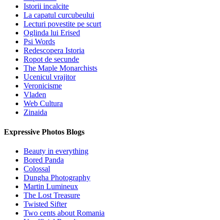
Istorii incalcite
La capatul curcubeului
Lecturi povestite pe scurt
Oglinda lui Erised
Psi Words
Redescopera Istoria
Ropot de secunde
The Maple Monarchists
Ucenicul vrajitor
Veronicisme
Vladen
Web Cultura
Zinaida
Expressive Photos Blogs
Beauty in everything
Bored Panda
Colossal
Dungha Photography
Martin Lumineux
The Lost Treasure
Twisted Sifter
Two cents about Romania