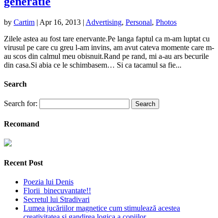
generatie
by
Cartim
|
Apr 16, 2013
|
Advertising
,
Personal
,
Photos
Zilele astea au fost tare enervante.Pe langa faptul ca m-am luptat cu
virusul pe care cu greu l-am invins, am avut cateva momente care m-
au scos din calmul meu obisnuit.Rand pe rand, mi a-au ars becurile
din casa.Si abia ce le schimbasem… Si ca tacamul sa fie...
Search
Search for:
Recomand
Recent Post
Poezia lui Denis
Florii binecuvantate!!
Secretul lui Stradivari
Lumea jucăriilor magnetice cum stimulează acestea
creativitatea și gandirea logica a copiilor