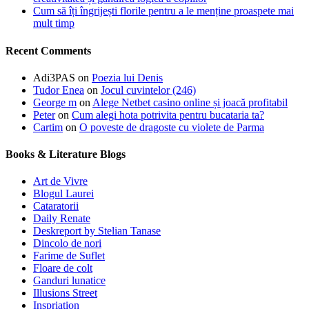
Cum să îți îngrijești florile pentru a le menține proaspete mai
mult timp
Recent Comments
Adi3PAS
on
Poezia lui Denis
Tudor Enea
on
Jocul cuvintelor (246)
George m
on
Alege Netbet casino online și joacă profitabil
Peter
on
Cum alegi hota potrivita pentru bucataria ta?
Cartim
on
O poveste de dragoste cu violete de Parma
Books & Literature Blogs
Art de Vivre
Blogul Laurei
Cataratorii
Daily Renate
Deskreport by Stelian Tanase
Dincolo de nori
Farime de Suflet
Floare de colt
Ganduri lunatice
Illusions Street
Inspriation