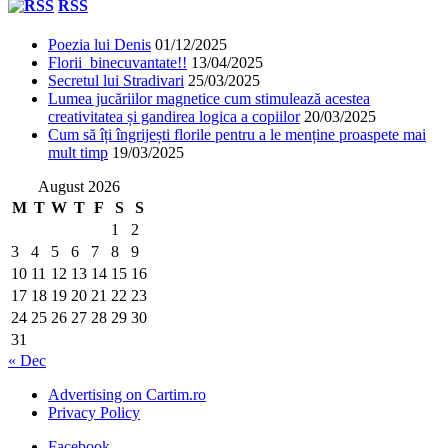
RSS
Poezia lui Denis
01/12/2025
Florii binecuvantate!!
13/04/2025
Secretul lui Stradivari
25/03/2025
Lumea jucăriilor magnetice cum stimulează acestea
creativitatea și gandirea logica a copiilor
20/03/2025
Cum să îți îngrijești florile pentru a le menține proaspete mai
mult timp
19/03/2025
August 2026
M
T
W
T
F
S
S
1
2
3
4
5
6
7
8
9
10
11
12
13
14
15
16
17
18
19
20
21
22
23
24
25
26
27
28
29
30
31
« Dec
Advertising on Cartim.ro
Privacy Policy
Facebook