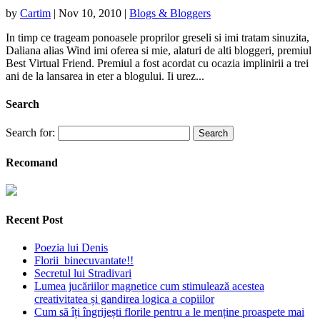
by
Cartim
|
Nov 10, 2010
|
Blogs & Bloggers
In timp ce trageam ponoasele proprilor greseli si imi tratam sinuzita,
Daliana alias Wind imi oferea si mie, alaturi de alti bloggeri, premiul
Best Virtual Friend. Premiul a fost acordat cu ocazia implinirii a trei
ani de la lansarea in eter a blogului. Ii urez...
Search
Search for:
Recomand
Recent Post
Poezia lui Denis
Florii binecuvantate!!
Secretul lui Stradivari
Lumea jucăriilor magnetice cum stimulează acestea
creativitatea și gandirea logica a copiilor
Cum să îți îngrijești florile pentru a le menține proaspete mai