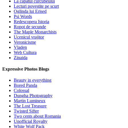
La capatul curcubeului
Lecturi povestite pe scurt
Oglinda lui Erised
Psi Words
Redescopera Istoria
Ropot de secunde
The Maple Monarchists
Ucenicul vrajitor
Veronicisme
Vladen
Web Cultura
Zinaida
Expressive Photos Blogs
Beauty in everything
Bored Panda
Colossal
Dungha Photography
Martin Lumineux
The Lost Treasure
Twisted Sifter
Two cents about Romania
Unofficial Royalty
White Wolf Pack