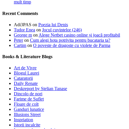
mult timp
Recent Comments
Adi3PAS
on
Poezia lui Denis
Tudor Enea
on
Jocul cuvintelor (246)
George m
on
Alege Netbet casino online și joacă profitabil
Peter
on
Cum alegi hota potrivita pentru bucataria ta?
Cartim
on
O poveste de dragoste cu violete de Parma
Books & Literature Blogs
Art de Vivre
Blogul Laurei
Cataratorii
Daily Renate
Deskreport by Stelian Tanase
Dincolo de nori
Farime de Suflet
Floare de colt
Ganduri lunatice
Illusions Street
Inspriation
Istorii incalcite