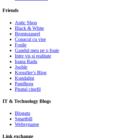
Friends
Antic Shop
Black & White
Brontozaurel
Copacul cu vise
Fosile
Gandul meu pe o foaie
Intre vis si realitate
Ioana Radu
Jooble
Krossfire’s Blog
Kundalini
Pandhora
Piratul cinefil
IT & Technology Blogs
Blogatu
Smartbill
Websynapse
Link exchange