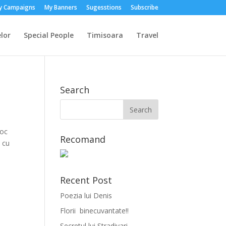
y Campaigns
My Banners
Sugesstions
Subscribe
lor
Special People
Timisoara
Travel
Search
loc
Recomand
a cu
Recent Post
Poezia lui Denis
Florii binecuvantate!!
Secretul lui Stradivari