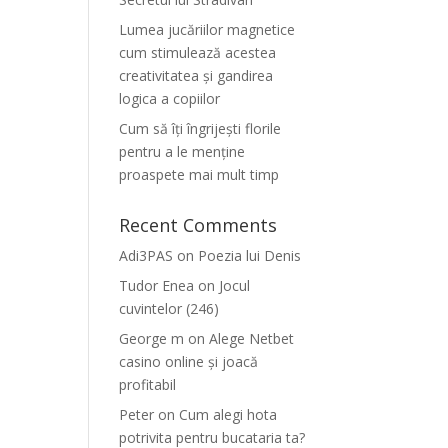
Lumea jucăriilor magnetice
cum stimulează acestea
creativitatea și gandirea
logica a copiilor
Cum să îți îngrijești florile
pentru a le menține
proaspete mai mult timp
Recent Comments
Adi3PAS
on
Poezia lui Denis
Tudor Enea
on
Jocul
cuvintelor (246)
George m
on
Alege Netbet
casino online și joacă
profitabil
Peter
on
Cum alegi hota
potrivita pentru bucataria ta?