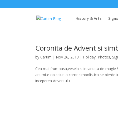
History & Arts
Sign
Coronita de Advent si simb
by
Cartim
|
Nov 26, 2013
|
Holiday
,
Photos
,
Si
Cea mai frumoasa,vesela si incarcata de magie Sa
anumite obiceiuri a caror simbolistica se pierde 
inceperea Adventului....