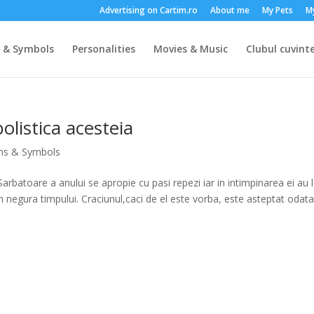
Advertising on Cartim.ro
About me
My Pets
M
s & Symbols
Personalities
Movies & Music
Clubul cuvinte
olistica acesteia
gns & Symbols
rbatoare a anului se apropie cu pasi repezi iar in intimpinarea ei au 
in negura timpului. Craciunul,caci de el este vorba, este asteptat odat